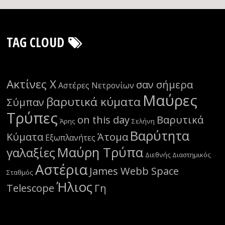
TAG CLOUD
Ακτίνες Χ
σαν σήμερα
Αστέρες Νετρονίων
Μαύρες
βαρυτικά κύματα
Σύμπαν
Τρύπες
on this day
Βαρυτικά
Άρης
Σελήνη
Βαρύτητα
Κύματα
Άτομα
Εξωπλανήτες
Μαύρη Τρύπα
γαλαξίες
Διεθνής Διαστημικός
Αστέρια
James Webb Space
Σταθμός
Ήλιος
Telescope
Γη