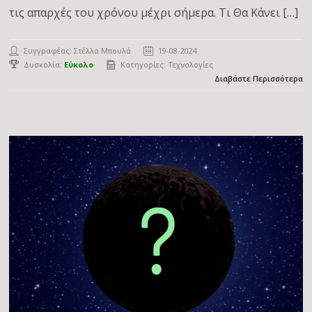
τις απαρχές του χρόνου μέχρι σήμερα. Τι Θα Κάνει […]
Συγγραφέας:
Στέλλα Μπουλά
19-08-2024
Δυσκολία:
Εύκολο
Κατηγορίες:
Τεχνολογίες
Διαβάστε Περισσότερα