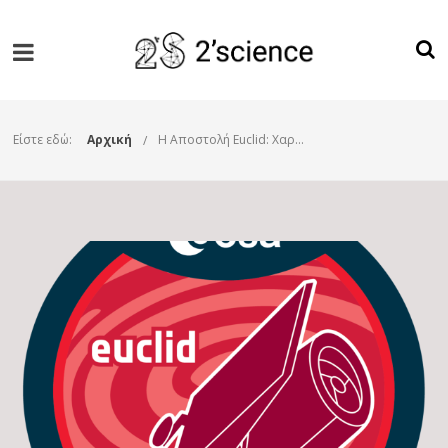
Είστε εδώ:
Αρχική
Η Αποστολή Euclid: Χαρτογραφώντας το Σκοτεινό Σύμπαν