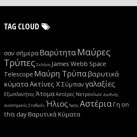
TAG CLOUD
Μαύρες
Βαρύτητα
σαν σήμερα
Τρύπες
James Webb Space
Σελήνη
Μαύρη Τρύπα
βαρυτικά
Telescope
γαλαξίες
κύματα
Ακτίνες Χ
Σύμπαν
Άτομα
Εξωπλανήτες
Αστέρες Νετρονίων
Διεθνής
Αστέρια
Ήλιος
Γη
on
Διαστημικός Σταθμός
Άρης
this day
Βαρυτικά Κύματα