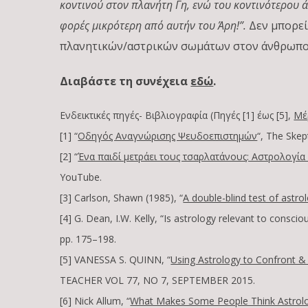
κοντινού στον πλανήτη Γη, ενώ του κοντινότερου ά
φορές μικρότερη από αυτήν του Άρη!”.
Δεν μπορεί
πλανητικών/αστρικών σωμάτων στον άνθρωπ
Διαβάστε τη συνέχεια
εδώ
.
Ενδεικτικές πηγές- Βιβλιογραφία (Πηγές [1] έως [5],
Μέ
[1] “
Οδηγός Αναγνώρισης Ψευδοεπιστημών
“, The Skep
[2] “
Ένα παιδί μετράει τους τσαρλατάνους: Αστρολογί
YouTube.
[3] Carlson, Shawn (1985), “
A double-blind test of astro
[4] G. Dean, I.W. Kelly, “Is astrology relevant to consc
pp. 175–198.
[5] VANESSA S. QUINN, “
Using Astrology to Confront &
TEACHER VOL 77, NO 7, SEPTEMBER 2015.
[6] Nick Allum, “
What Makes Some People Think Astrology