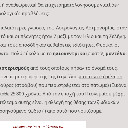
ι ή αναθεωρείται! Θα επιχειρηματολογήσουμε γιατί
δεν
ρολογικές προβλέψεις:
παλαιότερες γνώσεις της Αστρολογίας-Αστρονομίας, όταν
ό και οι πλανήτες ήταν 7 μαζί με τον Ήλιο και τη Σελήνη.
και τους αποδόθηκαν αυθαίρετες ιδιότητες
.
Φυσικά, οι
νται πολύ εύκολα με το
ηλιοκεντρικό
(σωστό!)
μοντέλο.
αστερισμούς
από τους οποίους πήραν το όνομά τους.
ξονα περιστροφής της Γης (την ίδια
μεταπτωτική κίνηση
βούρας (στρόβου)
που περιστρέφεται στο πάτωμα) (Εικόνα
κάθε 25.800 χρόνια. Από την εποχή του Πτολεμαίου μέχρι
τέλεσμα αυτής είναι η αλλαγή της θέσης των ζωδιακών
ροηγούμενο ζώδιο (;) από αυτό που νομίζουμε
.