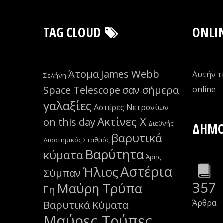
TAG CLOUD
ONLI
Άτομα
James Webb
Αυτήν τ
Σελήνη
Space Telescope
σαν σήμερα
οnline
γαλαξίες
Αστέρες Νετρονίων
Ακτίνες Χ
on this day
Διεθνής
ΔΗΜΟ
βαρυτικά
Διαστημικός Σταθμός
Βαρύτητα
κύματα
Άρης
Αστέρια
Ήλιος
Σύμπαν
357
Μαύρη Τρύπα
Γη
Άρθρα
Βαρυτικά Κύματα
Μαύρες Τρύπες