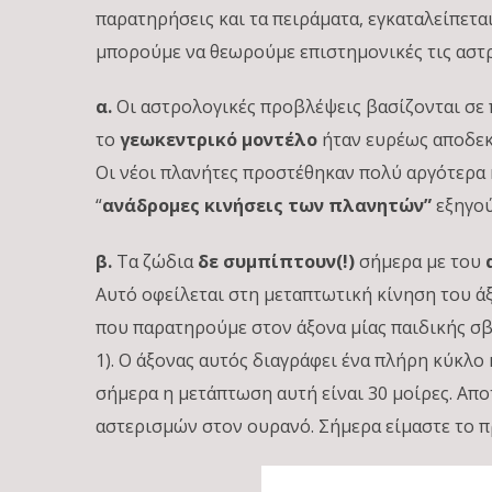
παρατηρήσεις και τα πειράματα, εγκαταλείπετα
μπορούμε να θεωρούμε επιστημονικές τις αστ
α.
Οι αστρολογικές προβλέψεις βασίζονται σε 
το
γεωκεντρικό μοντέλο
ήταν ευρέως αποδεκτ
Οι νέοι πλανήτες προστέθηκαν πολύ αργότερα 
“
ανάδρομες κινήσεις των πλανητών”
εξηγού
β.
Τα ζώδια
δε συμπίπτουν(!)
σήμερα με του
Αυτό οφείλεται στη μεταπτωτική κίνηση του ά
που παρατηρούμε στον άξονα μίας παιδικής σ
1).
Ο άξονας αυτός διαγράφει ένα πλήρη κύκλο 
σήμερα η μετάπτωση αυτή είναι 30 μοίρες. Απο
αστερισμών στον ουρανό. Σήμερα είμαστε το π