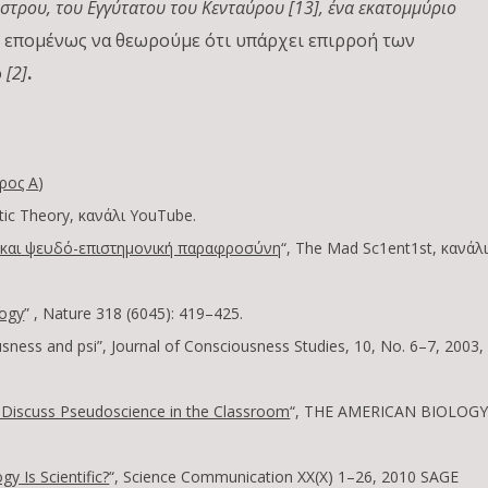
στρου, του Εγγύτατου του Κενταύρου [13], ένα εκατομμύριο
 επομένως να θεωρούμε ότι υπάρχει επιρροή των
ο
[2]
.
ρος Α
)
tic Theory, κανάλι YouTube.
α και ψευδό-επιστημονική παραφροσύνη
“, The Mad Sc1ent1st, κανάλ
logy
” , Nature 318 (6045): 419–425.
iousness and psi”, Journal of Consciousness Studies, 10, No. 6–7, 2003,
 Discuss Pseudoscience in the Classroom
“, THE AMERICAN BIOLOG
 Is Scientific?
“, Science Communication XX(X) 1–26, 2010 SAGE