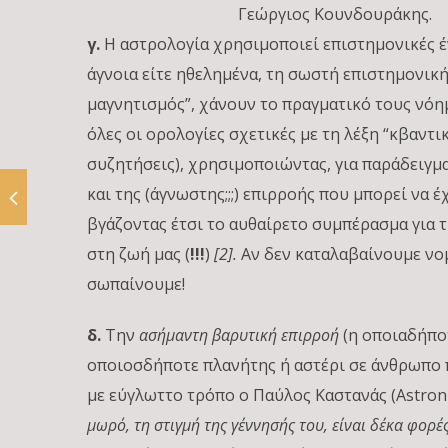
Γεώργιος Κουνδουράκης.
γ.
Η αστρολογία χρησιμοποιεί επιστημονικές έν
άγνοια είτε ηθελημένα, τη σωστή επιστημονική 
μαγνητισμός”, χάνουν το πραγματικό τους νόημ
όλες οι ορολογίες σχετικές με τη λέξη “κβαντ
συζητήσεις), χρησιμοποιώντας, για παράδειγμ
και της (άγνωστης;;;) επιρροής που μπορεί να
βγάζοντας έτσι το αυθαίρετο συμπέρασμα για τ
στη ζωή μας (
!!!
)
[2].
Αν δεν καταλαβαίνουμε νομ
σωπαίνουμε!
δ.
Την
ασήμαντη βαρυτική επιρροή
(η οποιαδήποτ
οποιοσδήποτε πλανήτης ή αστέρι σε άνθρωπο 
με εύγλωττο τρόπο ο Παύλος Καστανάς (Astron
μωρό, τη στιγμή της γέννησής του, είναι δέκα φορ