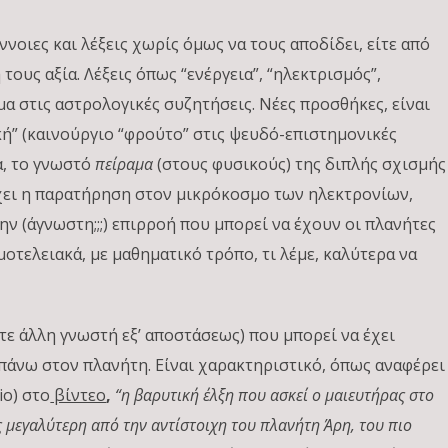
νοιες και λέξεις χωρίς όμως να τους αποδίδει, είτε από
τους αξία. Λέξεις όπως “ενέργεια”, “ηλεκτρισμός”,
α στις αστρολογικές συζητήσεις. Νέες προσθήκες, είναι
ική” (καινούργιο “φρούτο” στις ψευδό-επιστημονικές
α, το γνωστό
πείραμα
(στους φυσικούς) της διπλής σχισμής
 έχει η παρατήρηση στον μικρόκοσμο των ηλεκτρονίων,
ην (άγνωστη;;;) επιρροή που μπορεί να έχουν οι πλανήτες
οτελειακά, με μαθηματικό τρόπο, τι λέμε, καλύτερα να
ε άλλη γνωστή εξ’ αποστάσεως) που μπορεί να έχει
πάνω στον πλανήτη. Είναι χαρακτηριστικό, όπως αναφέρει
io) στο
βίντεο
,
“η βαρυτική έλξη που ασκεί ο μαιευτήρας στο
ές μεγαλύτερη από την αντίστοιχη του πλανήτη Άρη, του πιο