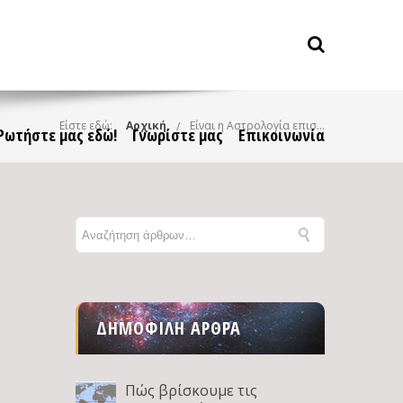
Είστε εδώ:
Αρχική
Είναι η Αστρολογία επιστήμη και τι σχέση έχει με την Αστρονομία; – Μέρος Β: Επιστημονική προσέγγιση
Ρωτήστε μας εδώ!
Γνωρίστε μας
Επικοινωνία
ΔΗΜΟΦΙΛΉ ΆΡΘΡΑ
Πώς βρίσκουμε τις