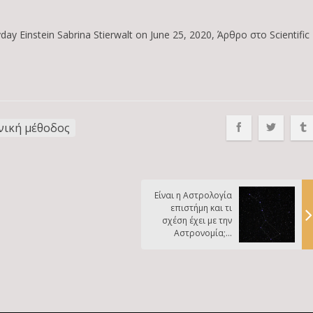
ryday Einstein Sabrina Stierwalt on June 25, 2020, Άρθρο στο Scientific
νική μέθοδος
Είναι η Αστρολογία
επιστήμη και τι
σχέση έχει με την
Αστρονομία; –
Μέρος Γ: Στατιστική
προσέγγιση