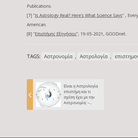
Publications.
[7] “
Is Astrology Real? Here’s What Science Says
” , Eve
American.
[8] “
Επιστήμης Εξηγήσεις
“, 19-05-2021, GOODnet.
TAGS:
Αστρονομία
,
Αστρολογία
,
επιστημο
Είναι η Αστρολογία
επιστήμη και τι
σχέση έχει με την
Αστρονομία; –
Μέρος Α: Ιστορική
προσέγγιση