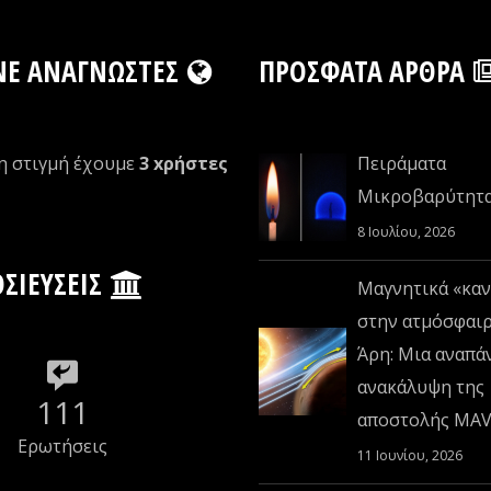
NE ΑΝΑΓΝΏΣΤΕΣ
ΠΡΌΣΦΑΤΑ ΆΡΘΡΑ
η στιγμή έχουμε
3 xρήστες
Πειράματα
Μικροβαρύτητ
8 Ιουλίου, 2026
ΣΙΕΎΣΕΙΣ
Μαγνητικά «καν
στην ατμόσφαι
Άρη: Μια αναπά
ανακάλυψη της
111
αποστολής MA
Ερωτήσεις
11 Ιουνίου, 2026