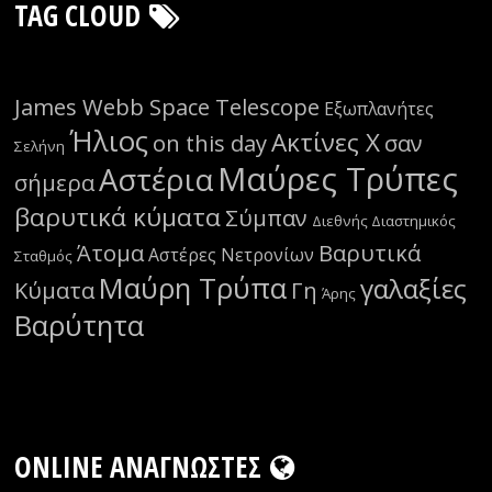
TAG CLOUD
James Webb Space Telescope
Εξωπλανήτες
Ήλιος
Ακτίνες Χ
on this day
σαν
Σελήνη
Μαύρες Τρύπες
Αστέρια
σήμερα
βαρυτικά κύματα
Σύμπαν
Διεθνής Διαστημικός
Άτομα
Βαρυτικά
Αστέρες Νετρονίων
Σταθμός
Μαύρη Τρύπα
γαλαξίες
Κύματα
Γη
Άρης
Βαρύτητα
ONLINE ΑΝΑΓΝΏΣΤΕΣ