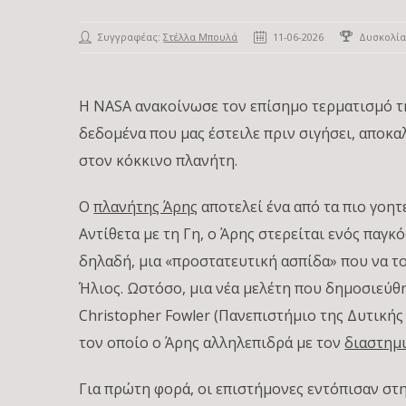
Συγγραφέας:
Στέλλα Μπουλά
11-06-2026
Δυσκολία
Η NASA ανακοίνωσε τον επίσημο τερματισμό τ
δεδομένα που μας έστειλε πριν σιγήσει, αποκ
στον κόκκινο πλανήτη.
Ο
πλανήτης Άρης
αποτελεί ένα από τα πιο γοη
Αντίθετα με τη Γη, ο Άρης στερείται ενός παγκ
δηλαδή, μια «προστατευτική ασπίδα» που να τ
Ήλιος. Ωστόσο, μια νέα μελέτη που δημοσιεύθ
Christopher Fowler (Πανεπιστήμιο της Δυτικής 
τον οποίο ο Άρης αλληλεπιδρά με τον
διαστημ
Για πρώτη φορά, οι επιστήμονες εντόπισαν σ