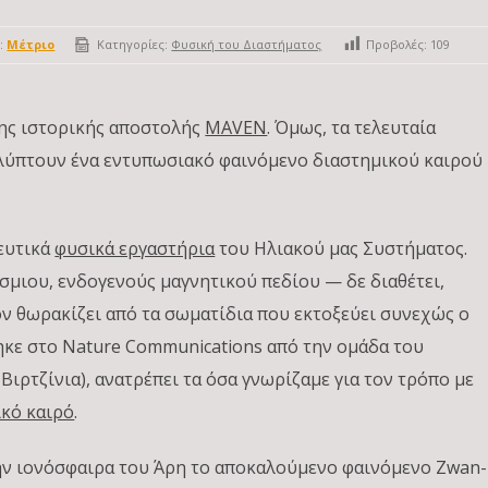
:
Μέτριο
Κατηγορίες:
Φυσική του Διαστήματος
Προβολές:
109
ης ιστορικής αποστολής
MAVEN
. Όμως, τα τελευταία
αλύπτουν ένα εντυπωσιακό φαινόμενο διαστημικού καιρού
τευτικά
φυσικά εργαστήρια
του Ηλιακού μας Συστήματος.
όσμιου, ενδογενούς μαγνητικού πεδίου — δε διαθέτει,
ον θωρακίζει από τα σωματίδια που εκτοξεύει συνεχώς ο
ηκε στο Nature Communications από την ομάδα του
Βιρτζίνια), ανατρέπει τα όσα γνωρίζαμε για τον τρόπο με
ικό καιρό
.
την ιονόσφαιρα του Άρη το αποκαλούμενο φαινόμενο Zwan-