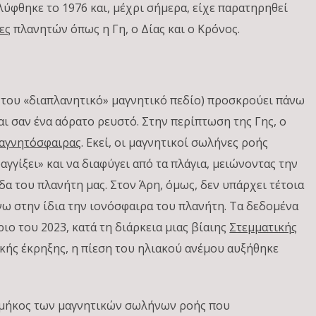
λύφθηκε το 1976 και, μέχρι σήμερα, είχε παρατηρηθεί
ες
πλανητών όπως η Γη, ο Δίας και ο Κρόνος.
 του «διαπλανητικό» μαγνητικό πεδίο) προσκρούει πάνω
ι σαν ένα αόρατο ρευστό. Στην περίπτωση της Γης, ο
μαγνητόσφαιρας
. Εκεί, οι μαγνητικοί σωλήνες ροής
γγίξει» και να διαφύγει από τα πλάγια, μειώνοντας την
α του πλανήτη μας. Στον Άρη, όμως, δεν υπάρχει τέτοια
νω στην ίδια την ιονόσφαιρα του πλανήτη. Τα δεδομένα
ο του 2023, κατά τη διάρκεια μιας βίαιης
Στεμματικής
ιακής έκρηξης, η πίεση του ηλιακού ανέμου αυξήθηκε
ά μήκος των μαγνητικών σωλήνων ροής που