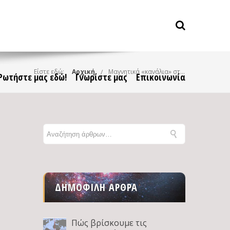
Είστε εδώ:
Αρχική
Μαγνητικά «κανάλια» στην ατμόσφαιρα του Άρη: Μια αναπάντεχη ανακάλυψη της αποστολής MAVEN
Ρωτήστε μας εδώ!
Γνωρίστε μας
Επικοινωνία
ΔΗΜΟΦΙΛΉ ΆΡΘΡΑ
Πώς βρίσκουμε τις