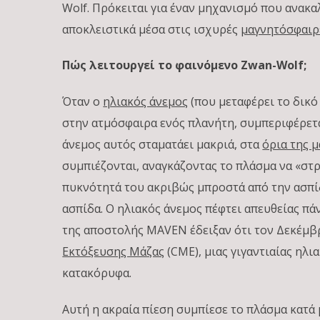
Wolf. Πρόκειται για έναν μηχανισμό που ανακα
αποκλειστικά μέσα στις ισχυρές
μαγνητόσφαιρ
Πώς λειτουργεί το φαινόμενο Zwan-Wolf;
Όταν ο
ηλιακός άνεμος
(που μεταφέρει το δικό
στην ατμόσφαιρα ενός πλανήτη, συμπεριφέρετα
άνεμος αυτός σταματάει μακριά, στα
όρια της 
συμπιέζονται, αναγκάζοντας το πλάσμα να «στρα
πυκνότητά του ακριβώς μπροστά από την ασπίδ
ασπίδα. Ο ηλιακός άνεμος πέφτει απευθείας πά
της αποστολής MAVEN έδειξαν ότι τον Δεκέμβρι
Εκτόξευσης Μάζας
(CME), μιας γιγαντιαίας ηλ
κατακόρυφα.
Αυτή η ακραία πίεση συμπίεσε το πλάσμα κατ