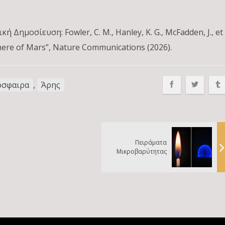
ημοσίευση: Fowler, C. M., Hanley, K. G., McFadden, J., et
phere of Mars”, Nature Communications (2026).
όσφαιρα
,
Άρης
Πειράματα
Μικροβαρύτητας