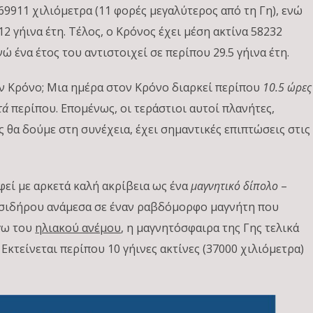
 69911 χιλιόμετρα (11 φορές μεγαλύτερος από τη Γη), ενώ
12 γήινα έτη. Τέλος, ο Κρόνος έχει μέση ακτίνα 58232
νώ ένα έτος του αντιστοιχεί σε περίπου 29.5 γήινα έτη.
τον Κρόνο; Μια ημέρα στον Κρόνο διαρκεί περίπου
10.5
ώρες
τά
περίπου. Επομένως, οι τεράστιοι αυτοί πλανήτες,
 θα δούμε στη συνέχεια, έχει σημαντικές επιπτώσεις στις
φεί με αρκετά καλή ακρίβεια ως ένα
μαγνητικό δίπολο
–
α σιδήρου ανάμεσα σε έναν ραβδόμορφο μαγνήτη που
γω του
ηλιακού ανέμου
, η μαγνητόσφαιρα της Γης τελικά
Εκτείνεται περίπου 10 γήινες ακτίνες (37000 χιλιόμετρα)