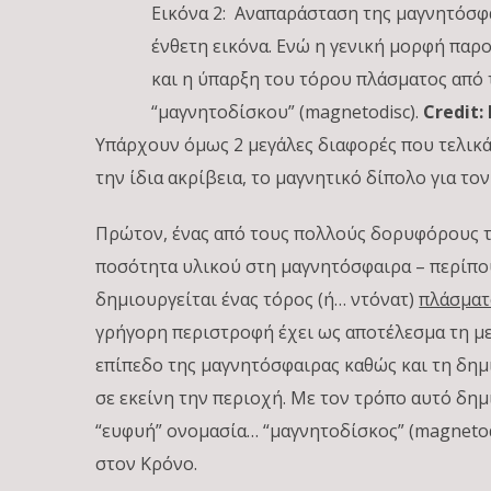
Εικόνα 2: Αναπαράσταση της μαγνητόσφα
ένθετη εικόνα. Ενώ η γενική μορφή παρ
και η ύπαρξη του τόρου πλάσματος από
“μαγνητοδίσκου” (magnetodisc).
Credit:
Υπάρχουν όμως 2 μεγάλες διαφορές που τελικ
την ίδια ακρίβεια, το μαγνητικό δίπολο για τον
Πρώτον, ένας από τους πολλούς δορυφόρους του
ποσότητα υλικού στη μαγνητόσφαιρα – περίπου
δημιουργείται ένας τόρος (ή… ντόνατ)
πλάσματ
γρήγορη περιστροφή έχει ως αποτέλεσμα τη μ
επίπεδο της μαγνητόσφαιρας καθώς και τη δημ
σε εκείνη την περιοχή. Με τον τρόπο αυτό δημ
“ευφυή” ονομασία… “μαγνητοδίσκος” (magnetod
στον Κρόνο.