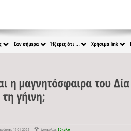
ς
Σαν σήμερα
Ήξερες ότι …
Χρήσιμα link
αι η μαγνητόσφαιρα του Δία
 τη γήινη;
ποίηση: 19-01-2026
Δυσκολία:
Εύκολο