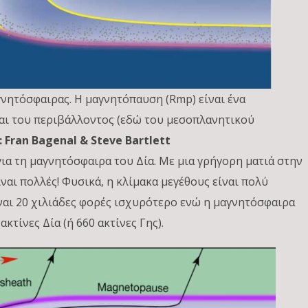
γνητόσφαιρας. Η μαγνητόπαυση (Rmp) είναι ένα
αι του περιβάλλοντος (εδώ του μεσοπλανητικού
: Fran Bagenal & Steve Bartlett
για τη μαγνητόσφαιρα του Δία. Με μια γρήγορη ματιά στην
ίναι πολλές! Φυσικά, η κλίμακα μεγέθους είναι πολύ
ίναι 20 χιλιάδες φορές ισχυρότερο ενώ η μαγνητόσφαιρα
κτίνες Δία (ή 660 ακτίνες Γης).