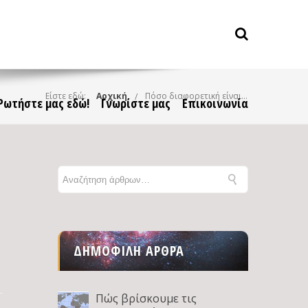
Είστε εδώ:
Αρχική
Πόσο διαφορετική είναι η μαγνητόσφαιρα του Δία από τη γήινη;
Ρωτήστε μας εδώ!
Γνωρίστε μας
Επικοινωνία
ΔΗΜΟΦΙΛΉ ΆΡΘΡΑ
Πώς βρίσκουμε τις