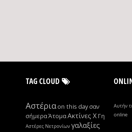
TAG CLOUD
ONLI
Αστέρια
on this day
σαν
Αυτήν τ
Ακτίνες Χ
οnline
σήμερα
Άτομα
Γη
γαλαξίες
Αστέρες Νετρονίων