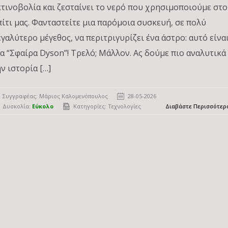
κτινοβολία και ζεσταίνει το νερό που χρησιμοποιούμε στο
πίτι μας. Φανταστείτε μια παρόμοια συσκευή, σε πολύ
εγαλύτερο μέγεθος, να περιτριγυρίζει ένα άστρο: αυτό είνα
ια “Σφαίρα Dyson”! Τρελό; Μάλλον. Ας δούμε πιο αναλυτικά
ν ιστορία […]
Συγγραφέας:
Μάριος Καλομενόπουλος
28-05-2026
Δυσκολία:
Εύκολο
Κατηγορίες:
Τεχνολογίες
Διαβάστε Περισσότερ