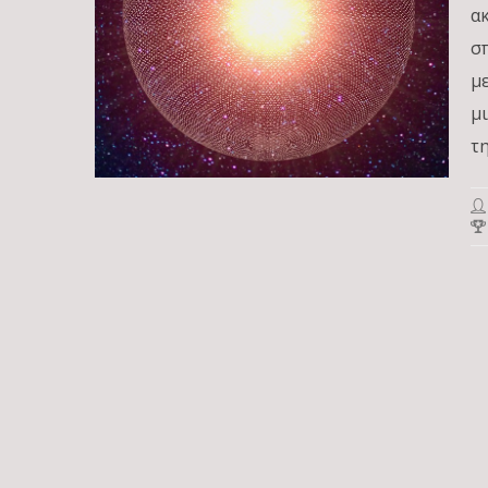
α
σ
μ
μ
τη