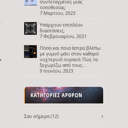
συντεταγμένες μιας
τοποθεσίας;
7 Μαρτίου, 2023
ι
Υπάρχουν επιπλέον
διαστάσεις;
7 Φεβρουαρίου, 2021
Πόσα και ποια άστρα βλέπω
με γυμνό μάτι στον καθαρό
νυχτερινό ουρανό; Πώς τα
α
ξεχωρίζω από τους
πλανήτες; Μέρος Δ
9 Ιουνίου, 2023
ΚΑΤΗΓΟΡΊΕΣ ΆΡΘΡΩΝ
Σαν σήμερα
(12)