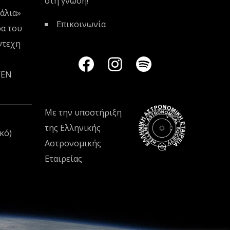
στη γνώση!
άλια»
Επικοινωνία
ρα του
ντεχη
VEN
Με την υποστήριξη
της
Ελληνικής
κό)
Αστρονομικής
Εταιρείας