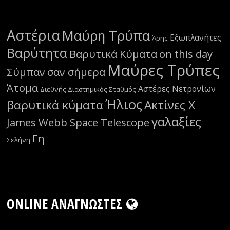
Αστέρια
Μαύρη Τρύπα
Εξωπλανήτες
Άρης
Βαρύτητα
Βαρυτικά Κύματα
on this day
Μαύρες Τρύπες
Σύμπαν
σαν σήμερα
Άτομα
Αστέρες Νετρονίων
Διεθνής Διαστημικός Σταθμός
Ήλιος
βαρυτικά κύματα
Ακτίνες Χ
γαλαξίες
James Webb Space Telescope
Γη
Σελήνη
ONLINE ΑΝΑΓΝΏΣΤΕΣ