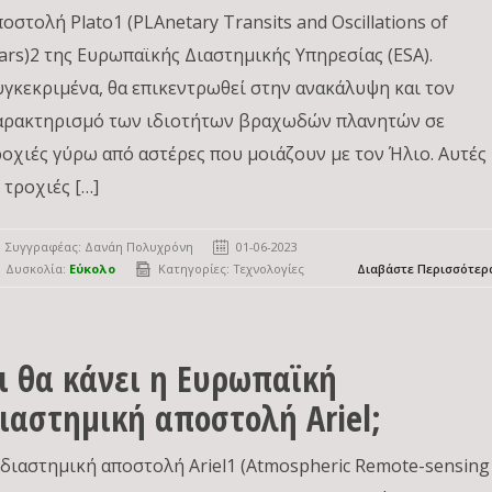
οστολή Plato1 (PLAnetary Transits and Oscillations of
tars)2 της Ευρωπαϊκής Διαστημικής Υπηρεσίας (ESA).
υγκεκριμένα, θα επικεντρωθεί στην ανακάλυψη και τον
αρακτηρισμό των ιδιοτήτων βραχωδών πλανητών σε
ροχιές γύρω από αστέρες που μοιάζουν με τον Ήλιο. Αυτές
 τροχιές […]
Συγγραφέας:
Δανάη Πολυχρόνη
01-06-2023
Δυσκολία:
Εύκολο
Κατηγορίες:
Τεχνολογίες
Διαβάστε Περισσότερ
ι θα κάνει η Ευρωπαϊκή
ιαστημική αποστολή Ariel;
 διαστημική αποστολή Ariel1 (Atmospheric Remote-sensing