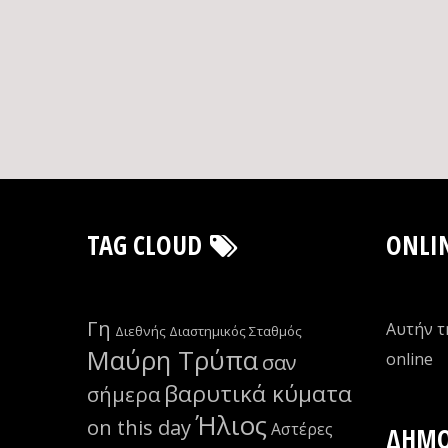
TAG CLOUD
ONLI
Γη
Αυτήν τ
Διεθνής Διαστημικός Σταθμός
Μαύρη Τρύπα
οnline
σαν
βαρυτικά κύματα
σήμερα
Ήλιος
on this day
Αστέρες
ΔΗΜΟ