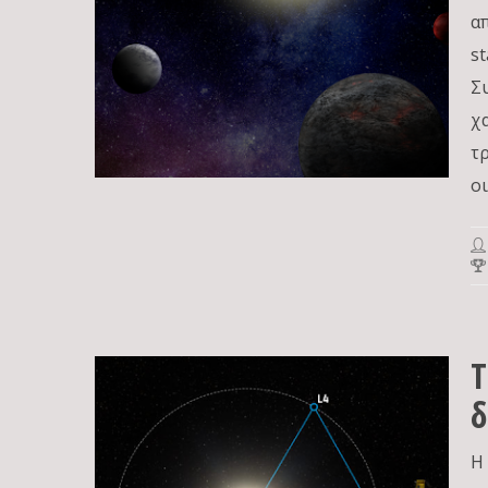
απ
s
Σ
χ
τ
οι
Τ
δ
Η