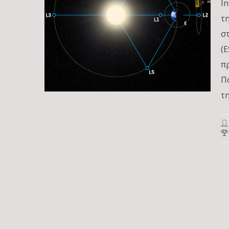
I
τ
σ
(
π
Π
τ