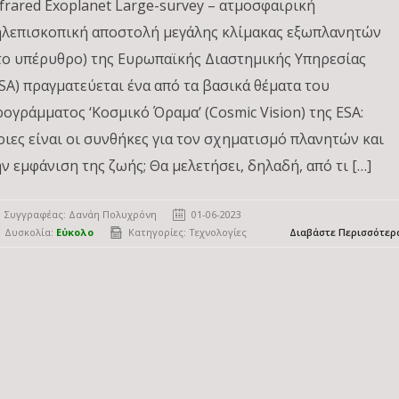
nfrared Exoplanet Large-survey – ατμοσφαιρική
ηλεπισκοπική αποστολή μεγάλης κλίμακας εξωπλανητών
το υπέρυθρο) της Ευρωπαϊκής Διαστημικής Υπηρεσίας
ESA) πραγματεύεται ένα από τα βασικά θέματα του
ρογράμματος ‘Κοσμικό Όραμα’ (Cosmic Vision) της ESΑ:
οιες είναι οι συνθήκες για τον σχηματισμό πλανητών και
ην εμφάνιση της ζωής; Θα μελετήσει, δηλαδή, από τι […]
Συγγραφέας:
Δανάη Πολυχρόνη
01-06-2023
Δυσκολία:
Εύκολο
Κατηγορίες:
Τεχνολογίες
Διαβάστε Περισσότερ