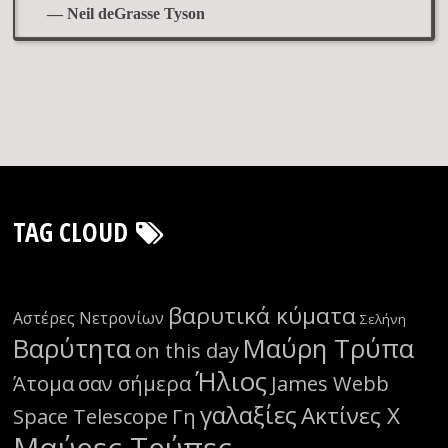
— Neil deGrasse Tyson
TAG CLOUD
βαρυτικά κύματα
Αστέρες Νετρονίων
Σελήνη
Βαρύτητα
Μαύρη Τρύπα
on this day
Ήλιος
Άτομα
σαν σήμερα
James Webb
γαλαξίες
Ακτίνες Χ
Space Telescope
Γη
Μαύρες Τρύπες