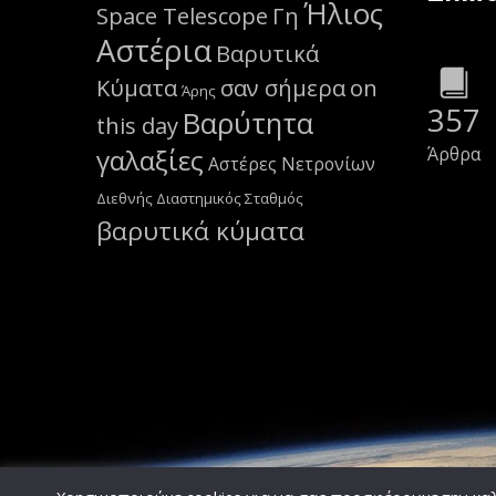
Ήλιος
Space Telescope
Γη
Αστέρια
Βαρυτικά
Κύματα
σαν σήμερα
on
Άρης
357
Βαρύτητα
this day
γαλαξίες
Άρθρα
Αστέρες Νετρονίων
Διεθνής Διαστημικός Σταθμός
βαρυτικά κύματα