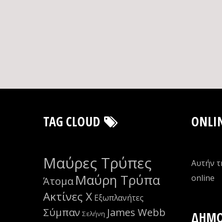
TAG CLOUD
ONLI
Μαύρες Τρύπες
Αυτήν τ
Μαύρη Τρύπα
οnline
Άτομα
Ακτίνες Χ
Εξωπλανήτες
Σύμπαν
James Webb
ΔΗΜΟ
Σελήνη