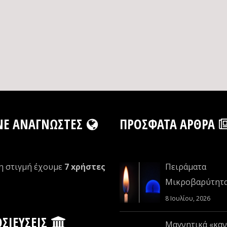
NE ΑΝΑΓΝΏΣΤΕΣ
ΠΡΌΣΦΑΤΑ ΆΡΘΡΑ
η στιγμή έχουμε
7 xρήστες
Πειράματα
Μικροβαρύτητ
8 Ιουλίου, 2026
ΣΙΕΎΣΕΙΣ
Μαγνητικά «καν