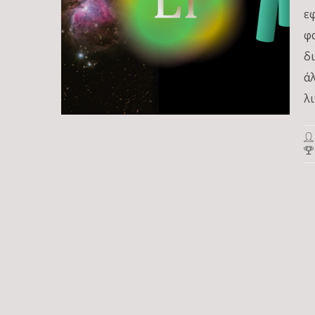
ε
φ
δ
ά
λ