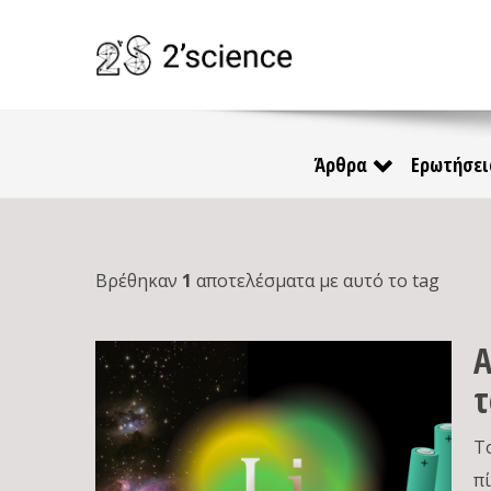
Άρθρα
Ερωτήσει
Βρέθηκαν
1
αποτελέσματα με αυτό το tag
Α
τ
Τ
π