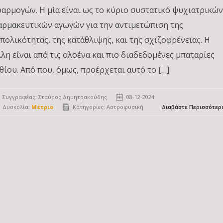
φαρμογών. Η μία είναι ως το κύριο συστατικό ψυχιατρικώ
αρμακευτικών αγωγών για την αντιμετώπιση της
ιπολικότητας, της κατάθλιψης, και της σχιζοφρένειας. Η
λλη είναι από τις ολοένα και πιο διαδεδομένες μπαταρίες
ιθίου. Από που, όμως, προέρχεται αυτό το […]
Συγγραφέας:
Σταύρος Δημητρακούδης
08-12-2024
Δυσκολία:
Μέτριο
Κατηγορίες:
Αστροφυσική
Διαβάστε Περισσότερ