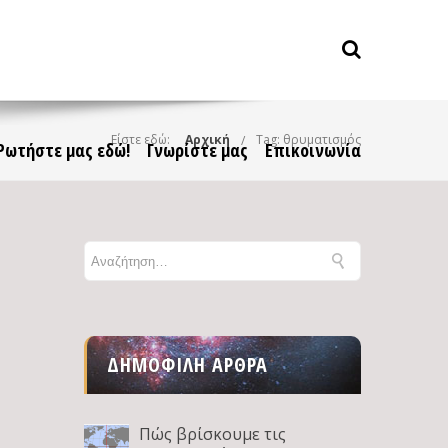
Είστε εδώ:
Αρχική
Tag: θρυματισμός
Ρωτήστε μας εδώ!
Γνωρίστε μας
Επικοινωνία
ΔΗΜΟΦΙΛΉ ΆΡΘΡΑ
Πώς βρίσκουμε τις