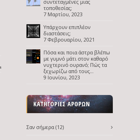
συντεταγμένες μιας
ν
τοποθεσίας;
7 Μαρτίου, 2023
Υπάρχουν επιπλέον
διαστάσεις;
7 Φεβρουαρίου, 2021
Πόσα και ποια άστρα βλέπω
με γυμνό μάτι στον καθαρό
νυχτερινό ουρανό; Πώς τα
α
ξεχωρίζω από τους
πλανήτες; Μέρος Δ
9 Ιουνίου, 2023
ΚΑΤΗΓΟΡΊΕΣ ΆΡΘΡΩΝ
Σαν σήμερα
(12)