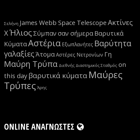
Ακτίνες
James Webb Space Telescope
Σελήνη
Ήλιος
Χ
Σύμπαν
σαν σήμερα
Βαρυτικά
Αστέρια
Βαρύτητα
Κύματα
Εξωπλανήτες
γαλαξίες
Άτομα
Γη
Αστέρες Νετρονίων
Μαύρη Τρύπα
on
Διεθνής Διαστημικός Σταθμός
Μαύρες
βαρυτικά κύματα
this day
Τρύπες
Άρης
ONLINE ΑΝΑΓΝΏΣΤΕΣ