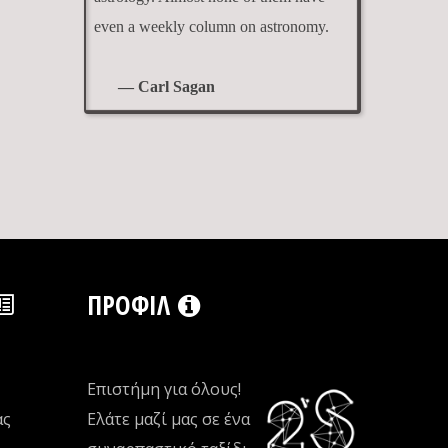
even a weekly column on astronomy.
— Carl Sagan
ΠΡΟΦΊΛ
Επιστήμη για όλους!
ας
Ελάτε μαζί μας σε ένα