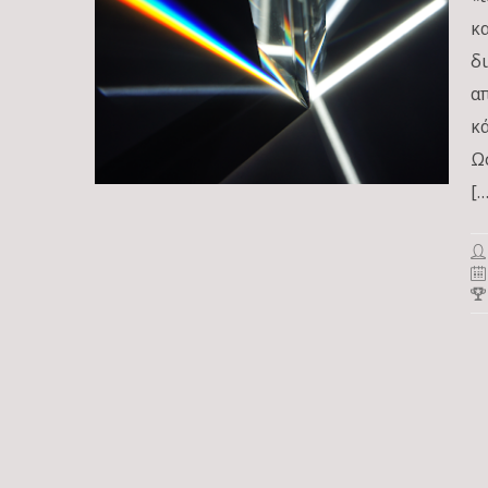
κ
δ
α
κ
Ω
[…