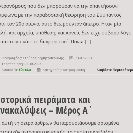
στρονόμους που δεν μπορούσαν να την απαντήσουν!
ύμφωνα με την παραδοσιακή θεώρηση του Σύμπαντος,
ριν τον 20ο αιώνα, αυτό θεωρούνταν άπειρο. Ήταν μία
πλή, και αρχαία, υπόθεση, και κανείς δεν είχε σοβαρό λόγο
α πιστεύει κάτι το διαφορετικό. Πάνω […]
Συγγραφέας:
Σταύρος Δημητρακούδης
23-07-2023
Τροποποίηση: 02-10-2023
Δυσκολία:
Εύκολο
Κατηγορίες:
Αστροφυσική
Διαβάστε Περισσότερ
στορικά πειράματα και
νακαλύψεις – Μέρος Α΄
ε αυτή τη σειρά άρθρων θα παρουσιάσουμε ορισμένα
ιστορικά» πειράματα φυσικής, τα οποία συνέβαλαν