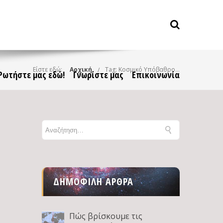
Είστε εδώ:
Αρχική
Tag: Κοσμικό Υπόβαθρο Μικροκυμάτων
Ρωτήστε μας εδώ!
Γνωρίστε μας
Επικοινωνία
ΔΗΜΟΦΙΛΉ ΆΡΘΡΑ
Πώς βρίσκουμε τις