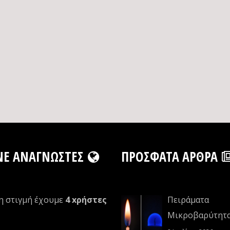
NE ΑΝΑΓΝΏΣΤΕΣ
ΠΡΌΣΦΑΤΑ ΆΡΘΡΑ
η στιγμή έχουμε
4 xρήστες
Πειράματα
Μικροβαρύτητ