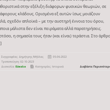
αθοριστικά στην εξέλιξη διάφορων φυσικών θεωριών, σε
ιάφορους κλάδους. Ορισμένα εξ αυτών ίσως μοιάζουν
πλά, σχεδόν απλοϊκά – με την αυστηρή έννοια του όρου,
άποια μάλιστα δεν είναι πειράματα αλλά παρατηρήσεις.
στόσο, η σημασία τους ήταν (και είναι) τεράστια. Στο άρθρ
]
Συγγραφέας:
Δημήτρης Μήλλας
05-06-2022
Τροποποίηση: 02-10-2023
Δυσκολία:
Εύκολο
Κατηγορίες:
Ιστορικά
Διαβάστε Περισσότερ