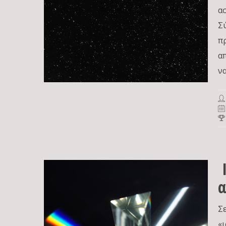
α
Σ
π
α
ν
Ι
α
Σ
«