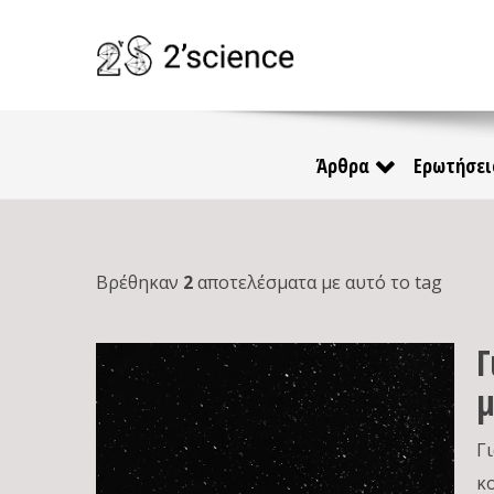
Άρθρα
Ερωτήσει
Βρέθηκαν
2
αποτελέσματα με αυτό το tag
Γ
μ
Γ
κ