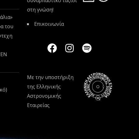
συναρπαστικό ταξίδι
στη γνώση!
άλια»
Επικοινωνία
ρα του
ντεχη
VEN
Με την υποστήριξη
της
Ελληνικής
κό)
Αστρονομικής
Εταιρείας