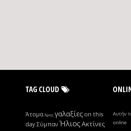
TAG CLOUD
ONLI
γαλαξίες
Άτομα
on this
Αυτήν τ
Άρης
Ήλιος
Ακτίνες
οnline
day
Σύμπαν