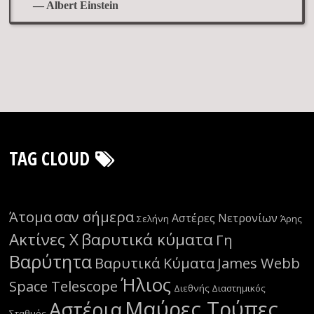
— Albert Einstein
TAG CLOUD
Άτομα
σαν σήμερα
Αστέρες Νετρονίων
Σελήνη
Άρης
Ακτίνες Χ
βαρυτικά κύματα
Γη
Βαρύτητα
Βαρυτικά Κύματα
James Webb
Ήλιος
Space Telescope
Διεθνής Διαστημικός
Μαύρες Τρύπες
Αστέρια
Σταθμός