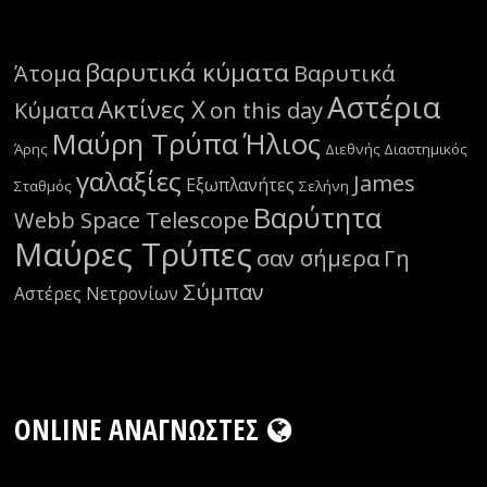
βαρυτικά κύματα
Άτομα
Βαρυτικά
Αστέρια
Ακτίνες Χ
Κύματα
on this day
Μαύρη Τρύπα
Ήλιος
Άρης
Διεθνής Διαστημικός
γαλαξίες
James
Εξωπλανήτες
Σταθμός
Σελήνη
Βαρύτητα
Webb Space Telescope
Μαύρες Τρύπες
σαν σήμερα
Γη
Σύμπαν
Αστέρες Νετρονίων
ONLINE ΑΝΑΓΝΏΣΤΕΣ