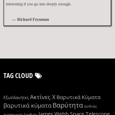
interesting if you go into deeply enough.
— Richard Feynman
TAG CLOUD
Ακτίνες Χ
Βαρυτικά Κύματα
Εξωπλανήτες
Βαρύτητα
βαρυτικά κύματα
Διεθνής
James Webb Space Telescope
Διαστημικός Σταθμός