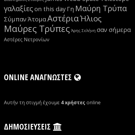
Μαύρη Τρύπα
γαλαξίες
on this day
Γη
Αστέρια
Ήλιος
Σύμπαν
Άτομα
Μαύρες Τρύπες
σαν σήμερα
Άρης
Σελήνη
Αστέρες Νετρονίων
ONLINE ΑΝΑΓΝΏΣΤΕΣ
Αυτήν τη στιγμή έχουμε
4 xρήστες
οnline
ΔΗΜΟΣΙΕΎΣΕΙΣ