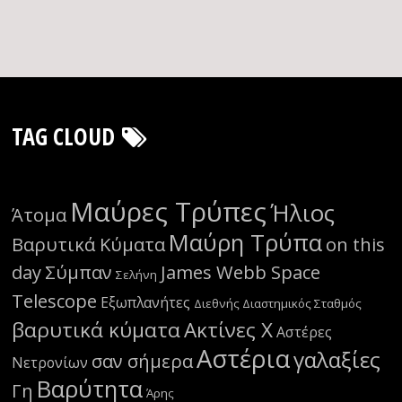
TAG CLOUD
Μαύρες Τρύπες
Ήλιος
Άτομα
Μαύρη Τρύπα
Βαρυτικά Κύματα
on this
day
Σύμπαν
James Webb Space
Σελήνη
Telescope
Εξωπλανήτες
Διεθνής Διαστημικός Σταθμός
βαρυτικά κύματα
Ακτίνες Χ
Αστέρες
Αστέρια
γαλαξίες
σαν σήμερα
Νετρονίων
Βαρύτητα
Γη
Άρης