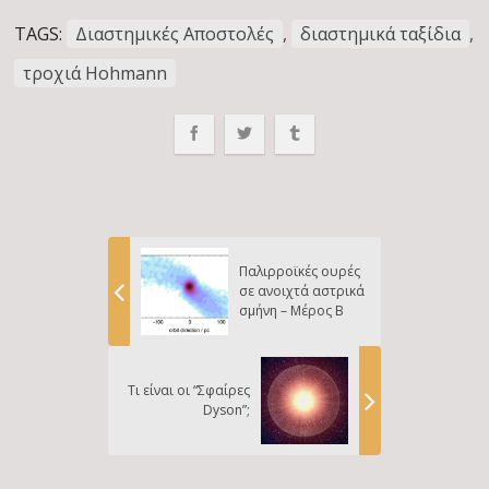
TAGS:
Διαστημικές Αποστολές
,
διαστημικά ταξίδια
,
τροχιά Hohmann
Παλιρροϊκές ουρές
σε ανοιχτά αστρικά
σμήνη – Μέρος Β
Τι είναι οι “Σφαίρες
Dyson”;