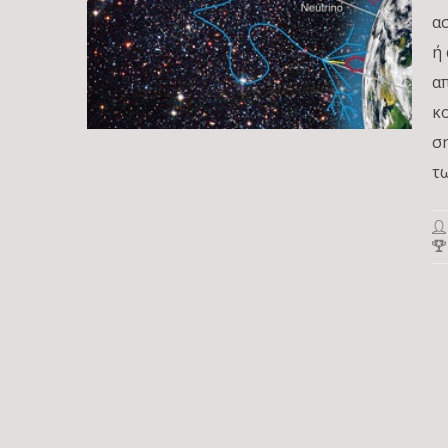
α
ή
α
κ
σ
τ