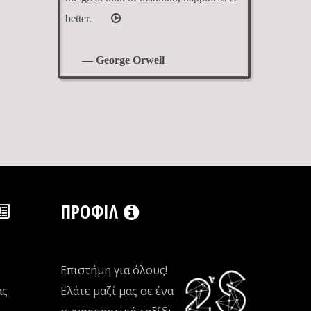
better.
— George Orwell
ΠΡΟΦΊΛ
Επιστήμη για όλους!
ας
Ελάτε μαζί μας σε ένα