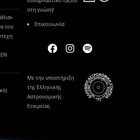
συναρπαστικό ταξίδι
στη γνώση!
άλια»
Επικοινωνία
ρα του
ντεχη
VEN
Με την υποστήριξη
της
Ελληνικής
κό)
Αστρονομικής
Εταιρείας