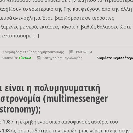
λληλεπιδρούν τόσο σπάνια με την ύλη που τα περισσότερα
ιασχίζουν το εσωτερικό της Γης και φεύγουν από την άλλη
λευρά ανενόχλητα. Έτσι, βασιζόμαστε σε τεράστιες
εξαμενές με νερό, εκτάσεις πάγου, ή βαθιές θάλασσες ώστε
α εντοπίσουμε […]
Συγγραφέας:
Σταύρος Δημητρακούδης
19-08-2024
Δυσκολία:
Εύκολο
Κατηγορίες:
Τεχνολογίες
Διαβάστε Περισσότερ
ι είναι η πολυμηνυματική
στρονομία (multimessenger
stronomy);
ο 1987, η έκρηξη ενός υπερκαινοφανούς αστέρα, του
N1987a, σηματοδότησε την έναρξη μιας νέας εποχής στην