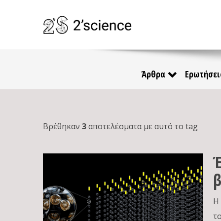
Άρθρα
Ερωτήσει
Βρέθηκαν
3
αποτελέσματα με αυτό το tag
Έ
β
Η
τ