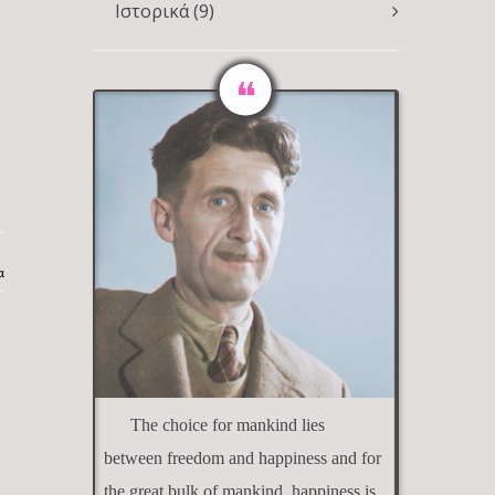
Ιστορικά
(9)
)
α
The choice for mankind lies
between freedom and happiness and for
the great bulk of mankind, happiness is