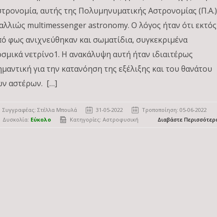
στρονομία, αυτής της Πολυμηνυματικής Αστρονομίας (Π.Α.
 αλλιώς multimessenger astronomy. Ο λόγος ήταν ότι εκτός
πό φως ανιχνεύθηκαν και σωματίδια, συγκεκριμένα
οσμικά νετρίνο1. Η ανακάλυψη αυτή ήταν ιδιαιτέρως
ημαντική για την κατανόηση της εξέλιξης και του θανάτου
ων αστέρων. […]
Συγγραφέας:
Στέλλα Μπουλά
31-05-2022
Τροποποίηση: 05-06-2022
Δυσκολία:
Εύκολο
Κατηγορίες:
Αστροφυσική
Διαβάστε Περισσότερ