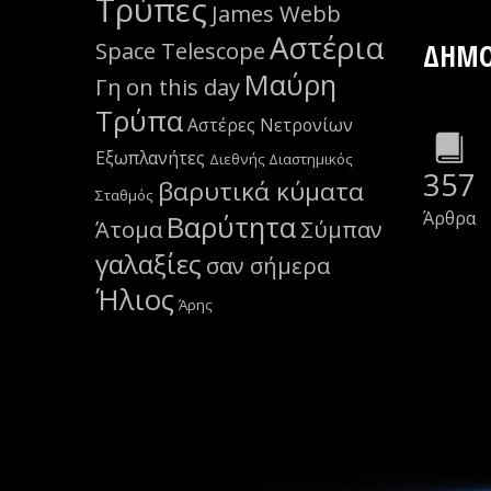
Τρύπες
James Webb
Αστέρια
Space Telescope
ΔΗΜΟ
Μαύρη
Γη
on this day
Τρύπα
Αστέρες Νετρονίων
Εξωπλανήτες
Διεθνής Διαστημικός
357
βαρυτικά κύματα
Σταθμός
Άρθρα
Βαρύτητα
Άτομα
Σύμπαν
γαλαξίες
σαν σήμερα
Ήλιος
Άρης