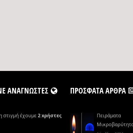
NE ΑΝΑΓΝΏΣΤΕΣ
ΠΡΌΣΦΑΤΑ ΆΡΘΡΑ
η στιγμή έχουμε
2 xρήστες
Πειράματα
Μικροβαρύτητ