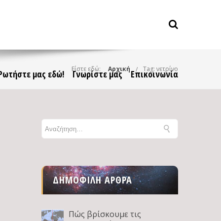
Είστε εδώ:
Αρχική
Tag: νετρίνο
Ρωτήστε μας εδώ!
Γνωρίστε μας
Επικοινωνία
ΔΗΜΟΦΙΛΉ ΆΡΘΡΑ
ό
Πώς βρίσκουμε τις