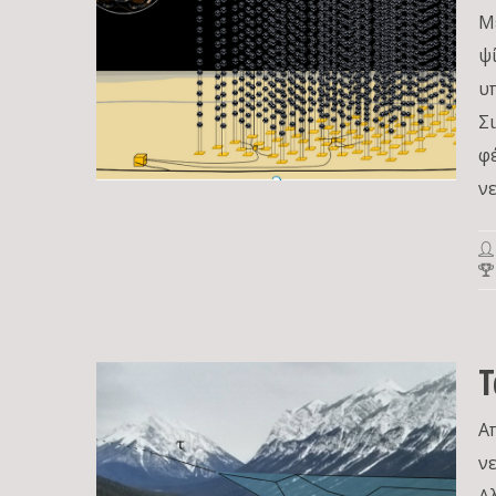
Μ
ψ
υ
Σ
φ
νε
Τ
Α
ν