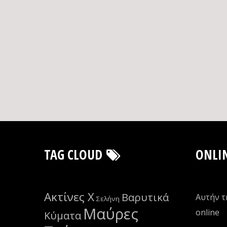
TAG CLOUD
ONLI
Ακτίνες Χ
Βαρυτικά
Αυτήν τ
Σελήνη
Μαύρες
οnline
Κύματα