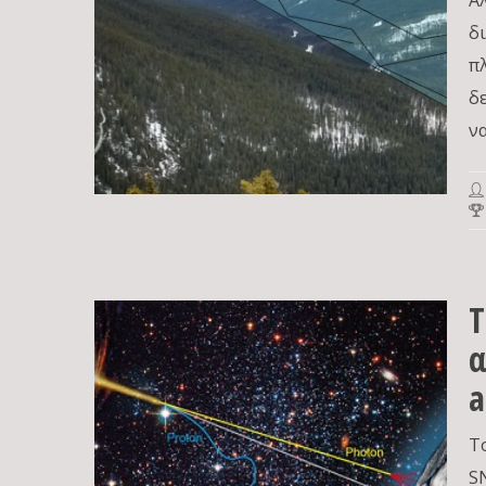
Α
δ
π
δ
ν
Τ
α
a
Τ
S