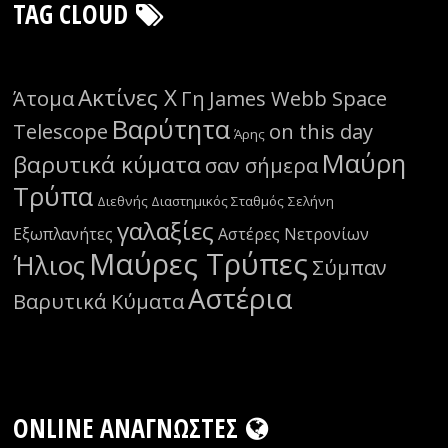
TAG CLOUD
Ακτίνες Χ
Άτομα
Γη
James Webb Space
Βαρύτητα
Telescope
on this day
Άρης
Μαύρη
βαρυτικά κύματα
σαν σήμερα
Τρύπα
Διεθνής Διαστημικός Σταθμός
Σελήνη
γαλαξίες
Εξωπλανήτες
Αστέρες Νετρονίων
Μαύρες Τρύπες
Ήλιος
Σύμπαν
Αστέρια
Βαρυτικά Κύματα
ONLINE ΑΝΑΓΝΏΣΤΕΣ