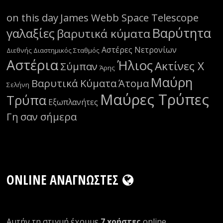
on this day
James Webb Space Telescope
Βαρύτητα
γαλαξίες
βαρυτικά κύματα
Αστέρες Νετρονίων
Διεθνής Διαστημικός Σταθμός
Αστέρια
Ήλιος
Ακτίνες Χ
Σύμπαν
Άρης
Μαύρη
Βαρυτικά Κύματα
Άτομα
Σελήνη
Μαύρες Τρύπες
Τρύπα
Εξωπλανήτες
Γη
σαν σήμερα
ONLINE ΑΝΑΓΝΏΣΤΕΣ
Αυτήν τη στιγμή έχουμε
7 xρήστες
οnline