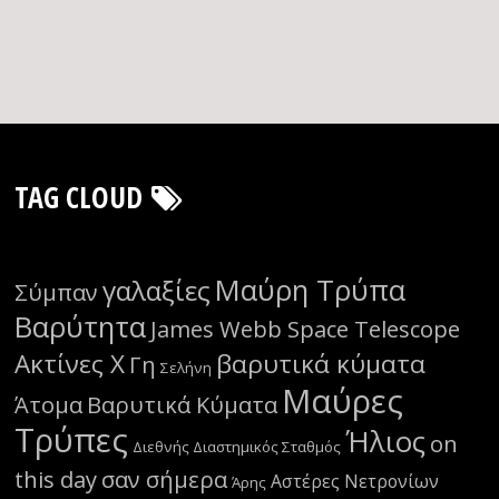
TAG CLOUD
Μαύρη Τρύπα
γαλαξίες
Σύμπαν
Βαρύτητα
James Webb Space Telescope
Ακτίνες Χ
βαρυτικά κύματα
Γη
Σελήνη
Μαύρες
Άτομα
Βαρυτικά Κύματα
Τρύπες
Ήλιος
on
Διεθνής Διαστημικός Σταθμός
this day
σαν σήμερα
Αστέρες Νετρονίων
Άρης