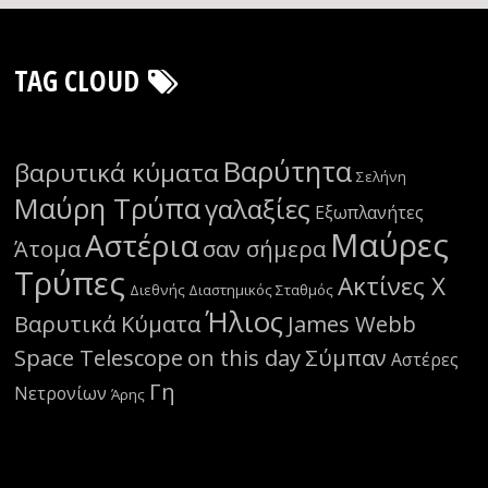
TAG CLOUD
Βαρύτητα
βαρυτικά κύματα
Σελήνη
Μαύρη Τρύπα
γαλαξίες
Εξωπλανήτες
Μαύρες
Αστέρια
Άτομα
σαν σήμερα
Τρύπες
Ακτίνες Χ
Διεθνής Διαστημικός Σταθμός
Ήλιος
Βαρυτικά Κύματα
James Webb
Space Telescope
on this day
Σύμπαν
Αστέρες
Γη
Νετρονίων
Άρης