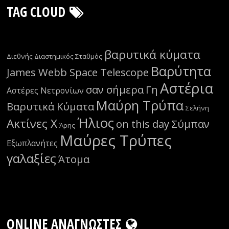
TAG CLOUD
βαρυτικά κύματα
Διεθνής Διαστημικός Σταθμός
Βαρύτητα
James Webb Space Telescope
Αστέρια
σαν σήμερα
Γη
Αστέρες Νετρονίων
Μαύρη Τρύπα
Βαρυτικά Κύματα
Σελήνη
Ήλιος
Ακτίνες Χ
on this day
Σύμπαν
Άρης
Μαύρες Τρύπες
Εξωπλανήτες
γαλαξίες
Άτομα
ONLINE ΑΝΑΓΝΏΣΤΕΣ