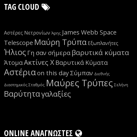
TAG CLOUD
James Webb Space
Αστέρες Νετρονίων
Άρης
Μαύρη Τρύπα
Telescope
Εξωπλανήτες
Ήλιος
βαρυτικά κύματα
Γη
σαν σήμερα
Ακτίνες Χ
Άτομα
Βαρυτικά Κύματα
Αστέρια
on this day
Σύμπαν
Διεθνής
Μαύρες Τρύπες
Διαστημικός Σταθμός
Σελήνη
Βαρύτητα
γαλαξίες
ONLINE ΑΝΑΓΝΏΣΤΕΣ