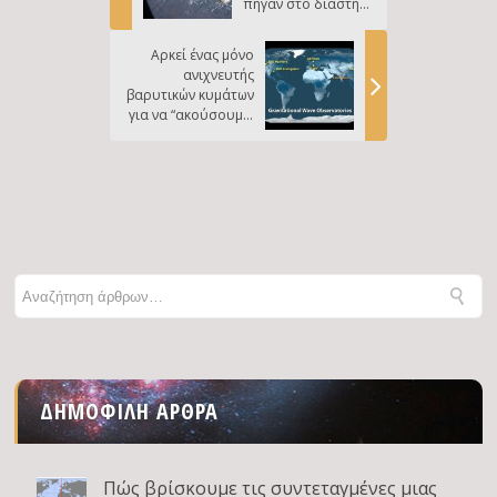
πήγαν στο διάστημα
για 8 ημέρες και
έμειναν εκεί για 9
Αρκεί ένας μόνο
μήνες
ανιχνευτής
βαρυτικών κυμάτων
για να “ακούσουμε”
το Σύμπαν;
ΔΗΜΟΦΙΛΉ ΆΡΘΡΑ
Πώς βρίσκουμε τις συντεταγμένες μιας