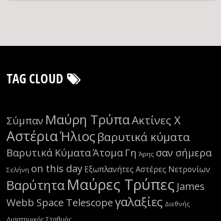
TAG CLOUD
Μαύρη Τρύπα
Ακτίνες Χ
Σύμπαν
Αστέρια
Ήλιος
βαρυτικά κύματα
Βαρυτικά Κύματα
Άτομα
Γη
σαν σήμερα
Άρης
on this day
Εξωπλανήτες
Αστέρες Νετρονίων
Σελήνη
Μαύρες Τρύπες
Βαρύτητα
James
γαλαξίες
Webb Space Telescope
Διεθνής
Διαστημικός Σταθμός