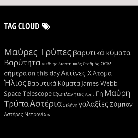
TAG CLOUD
Μαύρες Τρύπες
βαρυτικά κύματα
Βαρύτητα
σαν
Διεθνής Διαστημικός Σταθμός
Ακτίνες Χ
σήμερα
on this day
Άτομα
Ήλιος
Βαρυτικά Κύματα
James Webb
Μαύρη
Space Telescope
Γη
Εξωπλανήτες
Άρης
Αστέρια
Τρύπα
γαλαξίες
Σύμπαν
Σελήνη
Αστέρες Νετρονίων