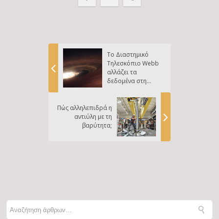
Το Διαστημικό
Τηλεσκόπιο Webb
αλλάζει τα
δεδομένα στη
δημιουργία
πλανητών
ανιχνεύοντας Νέον
Πώς αλληλεπιδρά η
αντιύλη με τη
βαρύτητα;