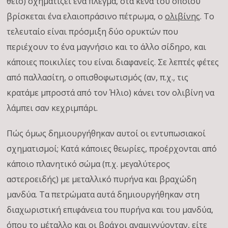
θείο) σχηματίζει ένα πλέγμα, στα κενά του οποίου
βρίσκεται ένα ελαιοπράσινο πέτρωμα, ο
ολιβίνης
. Το
τελευταίο είναι πρόσμιξη δύο ορυκτών που
περιέχουν το ένα μαγνήσιο και το άλλο σίδηρο, και
κάποιες ποικιλίες του είναι διαφανείς. Σε λεπτές φέτες
από παλλασίτη, ο οπισθοφωτισμός (αν, π.χ., τις
κρατάμε μπροστά από τον Ήλιο) κάνει τον ολιβίνη να
λάμπει σαν κεχριμπάρι.
Πώς όμως δημιουργήθηκαν αυτοί οι εντυπωσιακοί
σχηματισμοί; Κατά κάποιες θεωρίες, προέρχονται από
κάποιο πλανητικό σώμα (π.χ. μεγαλύτερος
αστεροειδής) με μεταλλικό πυρήνα και βραχώδη
μανδύα. Τα πετρώματα αυτά δημιουργήθηκαν στη
διαχωριστική επιφάνεια του πυρήνα και του μανδύα,
όπου το μέταλλο και οι βράχοι αναμιγνύονταν, είτε