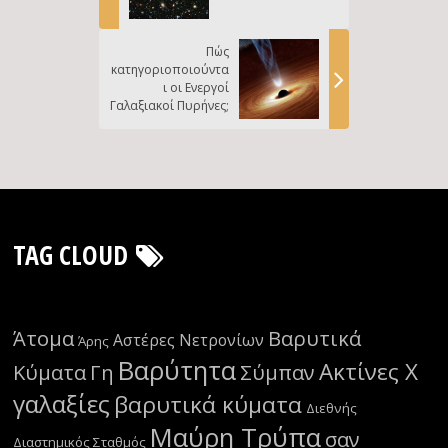
Πώς
κατηγοριοποιούντα
ι οι Ενεργοί
Γαλαξιακοί Πυρήνες;
TAG CLOUD
Άτομα
Βαρυτικά
Αστέρες Νετρονίων
Άρης
Βαρύτητα
Ακτίνες Χ
Κύματα
Γη
Σύμπαν
γαλαξίες
βαρυτικά κύματα
Διεθνής
Μαύρη Τρύπα
σαν
Διαστημικός Σταθμός