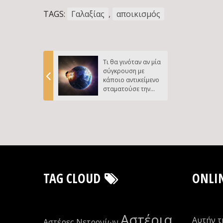
TAGS:
Γαλαξίας
,
αποικισμός
Τι θα γινόταν αν μία
σύγκρουση με
κάποιο αντικείμενο
σταματούσε την
περιστροφή της Γης;
TAG CLOUD
ONLI
Αστέρια
Αυτήν τ
Αστέρες Νετρονίων