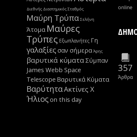
οnline
Διεθνής Διαστημικός Σταθμός
Μαύρη Τρύπα
Σελήνη
Μαύρες
Άτομα
ΔΗΜΟ
Τρύπες
Γη
Εξωπλανήτες
γαλαξίες
σαν σήμερα
Άρης
βαρυτικά κύματα
Σύμπαν
357
James Webb Space
Άρθρα
Telescope
Βαρυτικά Κύματα
Βαρύτητα
Ακτίνες Χ
Ήλιος
on this day