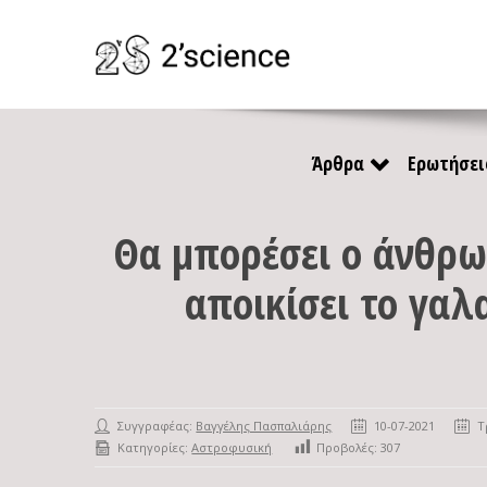
Άρθρα
Ερωτήσει
Θα μπορέσει ο άνθρω
αποικίσει το γαλ
Συγγραφέας:
Βαγγέλης Πασπαλιάρης
10-07-2021
Τ
Κατηγορίες:
Αστροφυσική
Προβολές:
307