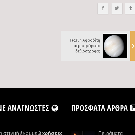
Γιατί η Αφροδίτη
περιστρέφεται
δεξιόστροφα;
NE ΑΝΑΓΝΏΣΤΕΣ
ΠΡΌΣΦΑΤΑ ΆΡΘΡΑ
η στιγμή έχουμε
3 xρήστες
Πειράματα