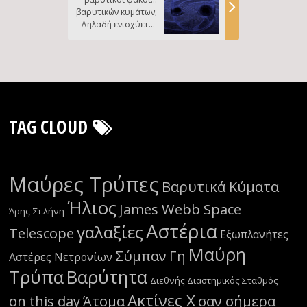
βαρυτικών κυμάτων;
Δηλαδή ενισχύεται
ένα σήμα βαρυτικών
κυμάτων αν περάσει
κοντά από ένα
αντικείμενο μεγάλης
μάζας;
TAG CLOUD
Μαύρες Τρύπες
Βαρυτικά Κύματα
Ήλιος
James Webb Space
Άρης
Σελήνη
Αστέρια
γαλαξίες
Telescope
Εξωπλανήτες
Μαύρη
Σύμπαν
Γη
Αστέρες Νετρονίων
Τρύπα
Βαρύτητα
Διεθνής Διαστημικός Σταθμός
Ακτίνες Χ
on this day
Άτομα
σαν σήμερα