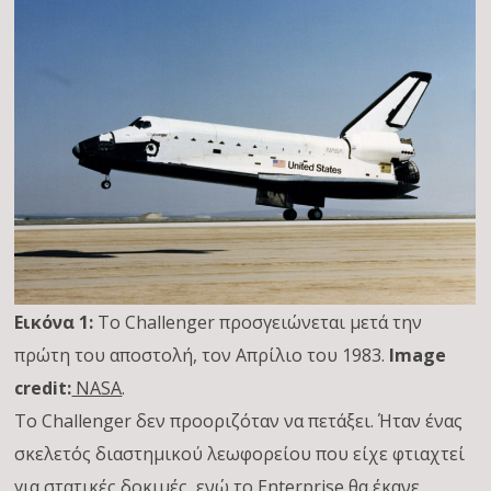
Εικόνα 1:
Το Challenger προσγειώνεται μετά την
πρώτη του αποστολή, τον Απρίλιο του 1983.
Image
credit:
NASA
.
Το Challenger δεν προοριζόταν να πετάξει. Ήταν ένας
σκελετός διαστημικού λεωφορείου που είχε φτιαχτεί
για στατικές δοκιμές, ενώ το Enterprise θα έκανε