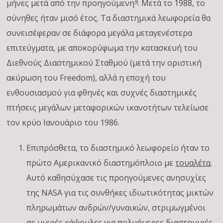
4
μήνες μετά από την προηγούμενη
. Μετά το 1988, το
σύνηθες ήταν μισό έτος. Τα διαστημικά λεωφορεία θα
συνεισέφεραν σε διάφορα μεγάλα μεταγενέστερα
επιτεύγματα, με αποκορύφωμα την κατασκευή του
Διεθνούς Διαστημικού Σταθμού (μετά την οριστική
ακύρωση του Freedom), αλλά η εποχή του
ενθουσιασμού για φθηνές και συχνές διαστημικές
πτήσεις μεγάλων μεταφορικών ικανοτήτων τελείωσε
τον κρύο Ιανουάριο του 1986.
Επιπρόσθετα, το διαστημικό λεωφορείο ήταν το
πρώτο Αμερικανικό διαστημόπλοιο με
τουαλέτα
.
Αυτό καθησύχασε τις προηγούμενες ανησυχίες
της NASA για τις συνθήκες ιδιωτικότητας μικτών
πληρωμάτων ανδρών/γυναικών, στριμωγμένοι
σε μικρές κάψουλες για πολυήμερες διαστημικές