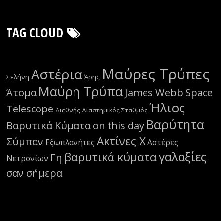
TAG CLOUD
Μαύρες Τρύπες
Αστέρια
Σελήνη
Άρης
Μαύρη Τρύπα
Άτομα
James Webb Space
Ήλιος
Telescope
Διεθνής Διαστημικός Σταθμός
Βαρύτητα
Βαρυτικά Κύματα
on this day
Ακτίνες Χ
Σύμπαν
Εξωπλανήτες
Αστέρες
γαλαξίες
βαρυτικά κύματα
Γη
Νετρονίων
σαν σήμερα