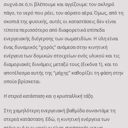
συχνά σε ό,τι βλέπουμε και αγγίζουμε: τον σκληρό
πάγο, το νερό που ρέει, τον αόρατο αέρα. Όμως, από τη
σκοπιά της φυσικής, αυτές οι καταστάσεις δεν είναι
τίποτα περισσότερο από διαφορετικά επίπεδα
ενεργειακής διέγερσης των σωματιδίων. Η ύλη είναι
ένας δυναμικός “χορός” ανάμεσα στην κινητική
ενέργεια των δομικών στοιχείων ενός υλικού και τις
διαμοριακές δυνάμεις μεταξύ τους (Εικ΄΄όνα 1), και το
αποτέλεσμα αυτής της “μάχης” καθορίζει τη φάση στην
οποία βρίσκεται.
Η στερεά κατάσταση και η κρυσταλλική τάξη.
Στη χαμηλότερη ενεργειακή βαθμίδα συναντάμε τη
στερεά κατάσταση. Εδώ, η κινητική ενέργεια των
ατόμων ή των μορίων είναι ανεπαρκής για να