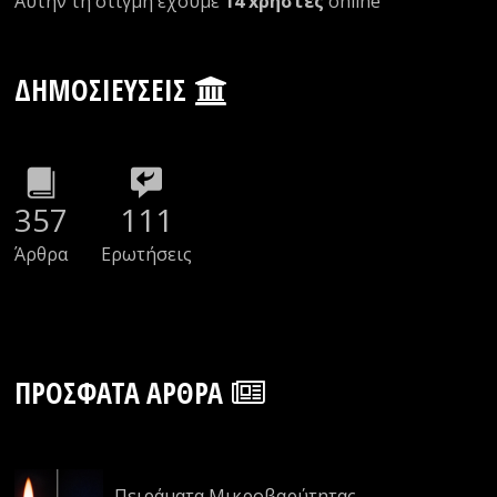
Αυτήν τη στιγμή έχουμε
14 xρήστες
οnline
ΔΗΜΟΣΙΕΎΣΕΙΣ
357
111
Άρθρα
Ερωτήσεις
ΠΡΌΣΦΑΤΑ ΆΡΘΡΑ
Πειράματα Μικροβαρύτητας