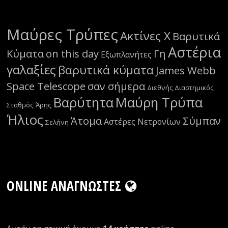
Μαύρες Τρύπες
Ακτίνες Χ
Βαρυτικά
Αστέρια
Κύματα
on this day
Γη
Εξωπλανήτες
γαλαξίες
βαρυτικά κύματα
James Webb
Space Telescope
σαν σήμερα
Διεθνής Διαστημικός
Βαρύτητα
Μαύρη Τρύπα
Σταθμός
Άρης
Ήλιος
Άτομα
Σύμπαν
Αστέρες Νετρονίων
Σελήνη
ONLINE ΑΝΑΓΝΏΣΤΕΣ