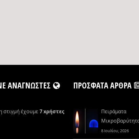
NE ΑΝΑΓΝΏΣΤΕΣ
ΠΡΌΣΦΑΤΑ ΆΡΘΡΑ
η στιγμή έχουμε
7 xρήστες
Πειράματα
Μικροβαρύτητ
8 Ιουλίου, 2026