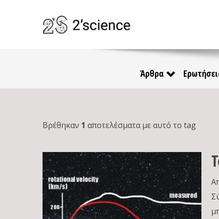
Άρθρα
Ερωτήσει
Βρέθηκαν
1
αποτελέσματα με αυτό το tag
Τ
Α
Σ
μ