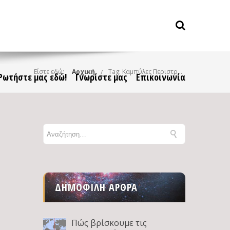
Είστε εδώ:
Αρχική
Tag: Καμπύλες Περιστροφής
Ρωτήστε μας εδώ!
Γνωρίστε μας
Επικοινωνία
ΔΗΜΟΦΙΛΉ ΆΡΘΡΑ
Πώς βρίσκουμε τις