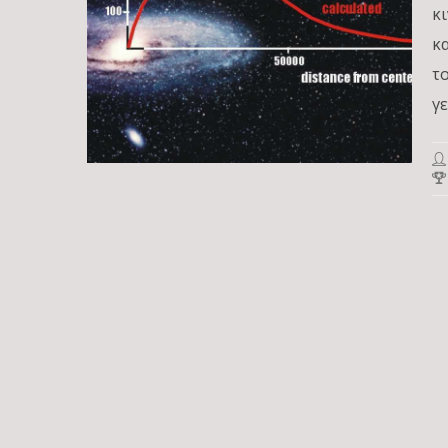
κ
κ
τ
γ