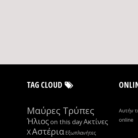
TAG CLOUD
ONLI
Μαύρες Τρύπες
Αυτήν τ
Ήλιος
οnline
Ακτίνες
on this day
Αστέρια
Χ
Εξωπλανήτες