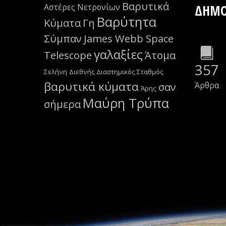
Βαρυτικά
Αστέρες Νετρονίων
ΔΗΜΟ
Βαρύτητα
Κύματα
Γη
Σύμπαν
James Webb Space
γαλαξίες
Telescope
Άτομα
357
Σελήνη
Διεθνής Διαστημικός Σταθμός
βαρυτικά κύματα
Άρθρα
σαν
Άρης
Μαύρη Τρύπα
σήμερα