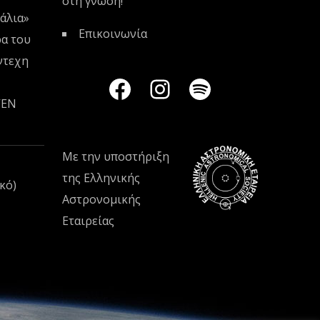
στη γνώση!
άλια»
Επικοινωνία
ρα του
ντεχη
VEN
Με την υποστήριξη
της
Ελληνικής
κό)
Αστρονομικής
Εταιρείας