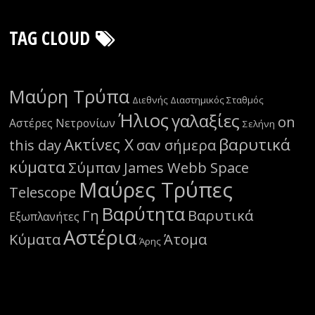
TAG CLOUD
Μαύρη Τρύπα
Διεθνής Διαστημικός Σταθμός
Ήλιος
γαλαξίες
on
Αστέρες Νετρονίων
Σελήνη
Ακτίνες Χ
βαρυτικά
this day
σαν σήμερα
κύματα
Σύμπαν
James Webb Space
Μαύρες Τρύπες
Telescope
Βαρύτητα
Γη
Βαρυτικά
Εξωπλανήτες
Αστέρια
Κύματα
Άτομα
Άρης