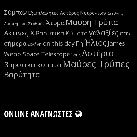
Σύμπαν
Εξωπλανήτες
Αστέρες Νετρονίων
Διεθνής
Μαύρη Τρύπα
Άτομα
Διαστημικός Σταθμός
γαλαξίες
Ακτίνες Χ
Βαρυτικά Κύματα
σαν
Ήλιος
σήμερα
on this day
Γη
James
Σελήνη
Αστέρια
Webb Space Telescope
Άρης
Μαύρες Τρύπες
βαρυτικά κύματα
Βαρύτητα
ONLINE ΑΝΑΓΝΏΣΤΕΣ