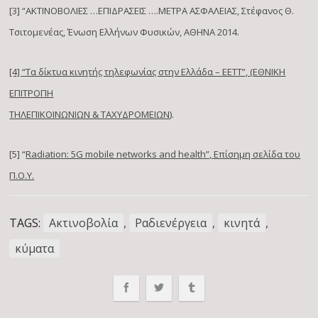
[3] “ΑΚΤΙΝΟΒΟΛΙΕΣ …ΕΠΙΔΡΑΣΕΙΣ ….ΜΕΤΡΑ ΑΣΦΑΛΕΙΑΣ, Στέφανος Θ.
Τσιτομενέας, Ένωση Ελλήνων Φυσικών, ΑΘΗΝΑ 2014.
[4] “Τα δίκτυα κινητής τηλεφωνίας στην Ελλάδα – EETT”, (
ΕΘΝΙΚΗ
ΕΠΙΤΡΟΠΗ
ΤΗΛΕΠΙΚΟΙΝΩΝΙΩΝ & ΤΑΧΥΔΡΟΜΕΙΩΝ
)
.
[5] “
Radiation: 5G mobile networks and health”, Επίσημη σελίδα του
Π.Ο.Υ.
TAGS:
Ακτινοβολία
,
Ραδιενέργεια
,
κινητά
,
κύματα