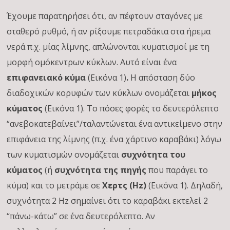
Έχουμε παρατηρήσει ότι, αν πέφτουν σταγόνες με
σταθερό ρυθμό, ή αν ρίξουμε πετραδάκια στα ήρεμα
νερά π.χ. μίας λίμνης, απλώνονται κυματισμοί με τη
μορφή ομόκεντρων κύκλων. Αυτό είναι ένα
επιφανειακό κύμα
(Εικόνα 1)
.
Η απόσταση δύο
διαδοχικών κορυφών των κύκλων ονομάζεται
μήκος
κύματος
(Εικόνα 1). Το πόσες φορές το δευτερόλεπτο
“ανεβοκατεβαίνει”/ταλαντώνεται ένα αντικείμενο στην
επιφάνεια της λίμνης (π.χ. ένα χάρτινο καραβάκι) λόγω
των κυματισμών ονομάζεται
συχνότητα του
κύματος
(ή
συχνότητα της πηγής
που παράγει το
κύμα) και το μετράμε σε
Χερτς (Hz)
(Εικόνα 1). Δηλαδή,
συχνότητα 2 Hz σημαίνει ότι το καραβάκι εκτελεί 2
“πάνω-κάτω” σε ένα δευτερόλεπτο. Αν