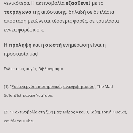
γενικότερα. Η ακτινοβολία
εξασθενεί
με το
τετράγωνο
της απόστασης, δηλαδή σε διπλάσια
απόσταση μειώνεται τέσσερις φορές, σε τριπλάσια
εννέα φορές κ.ο.κ.
Η
πρόληψη
και
η
σωστή
ενημέρωση είναι η
προστασία μας!
Ενδεικτικές πηγές- Βιβλιογραφία
[1]. “
Ραδιενεργός επιστημονικός αναλφαβητισμός
“, The Mad
Sc1ent1st, κανάλι YouTube.
[2]. “Η ακτινοβολία στη ζωή μας” Μέρος
A
και
B
, Καθημερινή Φυσική,
κανάλι YouTube.