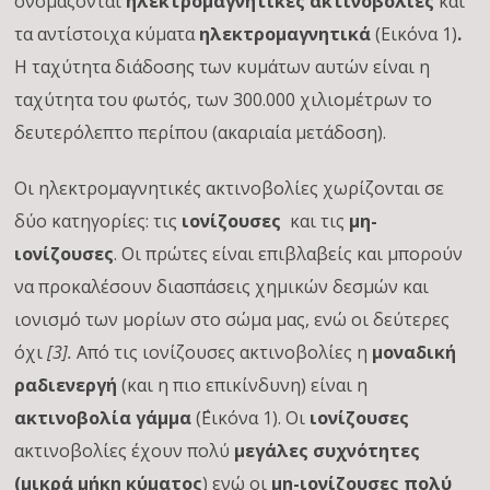
ονομάζονται
ηλεκτρομαγνητικές ακτινοβολίες
και
τα αντίστοιχα κύματα
ηλεκτρομαγνητικά
(Εικόνα 1)
.
Η ταχύτητα διάδοσης των κυμάτων αυτών είναι η
ταχύτητα του φωτός, των 300.000 χιλιομέτρων το
δευτερόλεπτο περίπου (ακαριαία μετάδοση).
Οι ηλεκτρομαγνητικές ακτινοβολίες χωρίζονται σε
δύο κατηγορίες: τις
ιονίζουσες
και τις
μη-
ιονίζουσες
. Οι πρώτες είναι επιβλαβείς και μπορούν
να προκαλέσουν διασπάσεις χημικών δεσμών και
ιονισμό των μορίων στο σώμα μας, ενώ οι δεύτερες
όχι
[3].
Από τις ιονίζουσες ακτινοβολίες η
μοναδική
ραδιενεργή
(και η πιο επικίνδυνη) είναι η
ακτινοβολία γάμμα
(΅Εικόνα 1). Οι
ιονίζουσες
ακτινοβολίες έχουν πολύ
μεγάλες συχνότητες
(μικρά μήκη κύματος
) ενώ οι
μη-ιονίζουσες πολύ