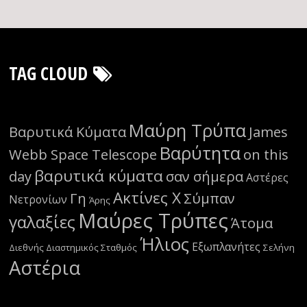
TAG CLOUD
Μαύρη Τρύπα
Βαρυτικά Κύματα
James
Βαρύτητα
Webb Space Telescope
on this
βαρυτικά κύματα
day
σαν σήμερα
Αστέρες
Ακτίνες Χ
Γη
Σύμπαν
Νετρονίων
Άρης
Μαύρες Τρύπες
γαλαξίες
Άτομα
Ήλιος
Εξωπλανήτες
Διεθνής Διαστημικός Σταθμός
Σελήνη
Αστέρια