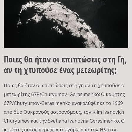
Ποιες θα ήταν οι επιπτώσεις στη Γη,
αν τη χτυπούσε ένας μετεωρίτης;
Ποιες θα ήταν οι επιπτώσεις στη γη αν τη χτυπούσε ο
μετεωρίτης 67P/Churyumov–Gerasimenko; Ο κομήτης
67P/Churyumov-Gerasimenko ανακαλύφθηκε το 1969
από δύο Ουκρανούς αστρονόμους, τον Klim Ivanovich
Churyumov και την Svetlana Ivanovna Gerasimenko. Ο
κομήτης αυτός περιφέρεται γύρω από τον Ήλιο σε