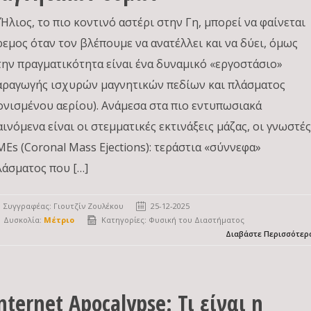
 Ήλιος, το πιο κοντινό αστέρι στην Γη, μπορεί να φαίνεται
ρεμος όταν τον βλέπουμε να ανατέλλει και να δύει, όμως
την πραγματικότητα είναι ένα δυναμικό «εργοστάσιο»
αραγωγής ισχυρών μαγνητικών πεδίων και πλάσματος
ιονισμένου αερίου). Ανάμεσα στα πιο εντυπωσιακά
αινόμενα είναι οι στεμματικές εκτινάξεις μάζας, οι γνωστέ
MEs (Coronal Mass Ejections): τεράστια «σύννεφα»
λάσματος που […]
Συγγραφέας:
Γιουτζίν Ζουλέκου
25-12-2025
Δυσκολία:
Μέτριο
Κατηγορίες:
Φυσική του Διαστήματος
Διαβάστε Περισσότερ
nternet Apocalypse: Τι είναι η