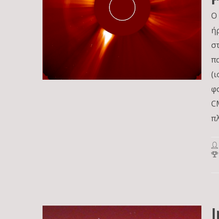
Ο
ή
σ
π
(
φ
C
π
I