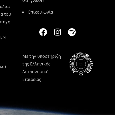
στη γνώση!
άλια»
Επικοινωνία
ρα του
ντεχη
VEN
Με την υποστήριξη
της
Ελληνικής
κό)
Αστρονομικής
Εταιρείας