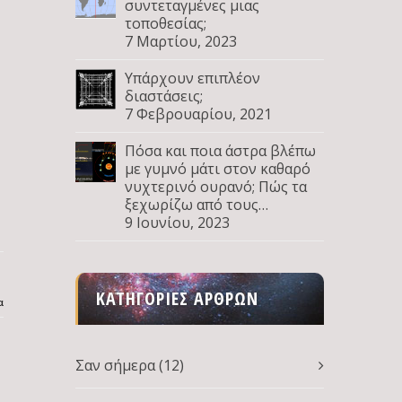
συντεταγμένες μιας
τοποθεσίας;
7 Μαρτίου, 2023
Υπάρχουν επιπλέον
διαστάσεις;
7 Φεβρουαρίου, 2021
Πόσα και ποια άστρα βλέπω
ς
με γυμνό μάτι στον καθαρό
νυχτερινό ουρανό; Πώς τα
ξεχωρίζω από τους
πλανήτες; Μέρος Δ
9 Ιουνίου, 2023
ΚΑΤΗΓΟΡΊΕΣ ΆΡΘΡΩΝ
α
Σαν σήμερα
(12)