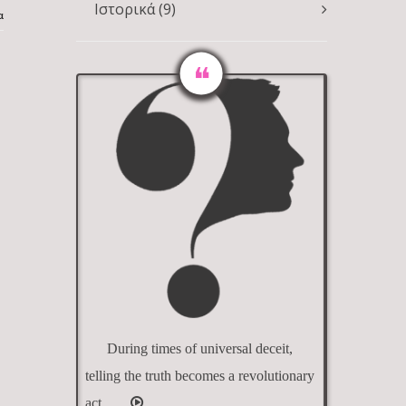
Ιστορικά
(9)
α
During times of universal deceit,
telling the truth becomes a revolutionary
act.