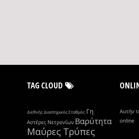
TAG CLOUD
ONLI
Γη
Αυτήν τ
Διεθνής Διαστημικός Σταθμός
Βαρύτητα
οnline
Αστέρες Νετρονίων
Μαύρες Τρύπες