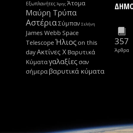
Άτομα
Εξωπλανήτες
ΔΗΜΟ
Άρης
Μαύρη Τρύπα
Αστέρια
Σύμπαν
Σελήνη
James Webb Space
357
Ήλιος
Telescope
on this
Άρθρα
Ακτίνες Χ
day
Βαρυτικά
γαλαξίες
Κύματα
σαν
βαρυτικά κύματα
σήμερα