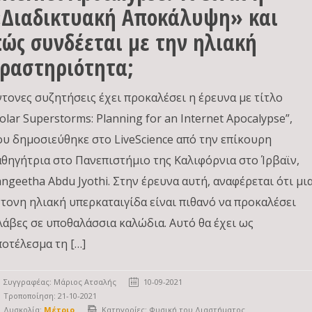
Διαδικτυακή Αποκάλυψη» και
ώς συνδέεται με την ηλιακή
ραστηριότητα;
ντονες συζητήσεις έχει προκαλέσει η έρευνα με τίτλο
olar Superstorms: Planning for an Internet Apocalypse”,
ου δημοσιεύθηκε στο LiveScience από την επίκουρη
αθηγήτρια στο Πανεπιστήμιο της Καλιφόρνια στο Ίρβαϊν,
angeetha Abdu Jyothi. Στην έρευνα αυτή, αναφέρεται ότι μι
ντονη ηλιακή υπερκαταιγίδα είναι πιθανό να προκαλέσει
λάβες σε υποθαλάσσια καλώδια. Αυτό θα έχει ως
ποτέλεσμα τη […]
Συγγραφέας:
Μάριος Ατσαλής
10-09-2021
Τροποποίηση: 21-10-2021
Δυσκολία:
Μέτριο
Κατηγορίες:
Φυσική του Διαστήματος