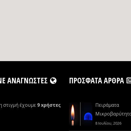
NE ΑΝΑΓΝΏΣΤΕΣ
ΠΡΌΣΦΑΤΑ ΆΡΘΡΑ
η στιγμή έχουμε
9 xρήστες
Πειράματα
Μικροβαρύτητ
8 Ιουλίου, 2026