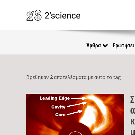
Άρθρα
Ερωτήσει
Βρέθηκαν
2
αποτελέσματα με αυτό το tag
Σ
α
κ
μ