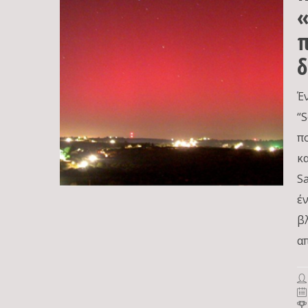
«
π
δ
Έ
“S
π
κ
S
έ
β
α