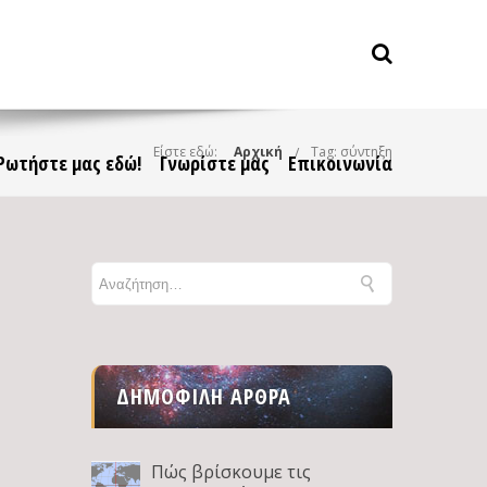
Είστε εδώ:
Αρχική
Tag: σύντηξη
Ρωτήστε μας εδώ!
Γνωρίστε μας
Επικοινωνία
ΔΗΜΟΦΙΛΉ ΆΡΘΡΑ
Πώς βρίσκουμε τις