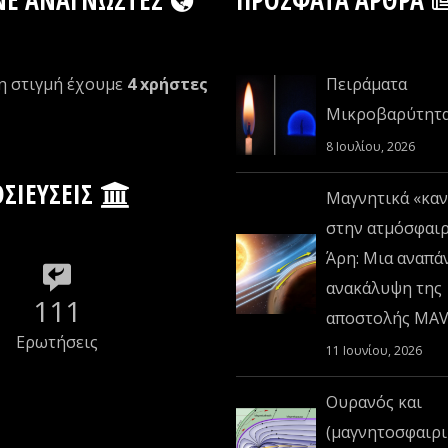
η στιγμή έχουμε
4 xρήστες
Πειράματα
Μικροβαρύτητ
8 Ιουλίου, 2026
ΣΙΕΎΣΕΙΣ
Μαγνητικά «καν
στην ατμόσφαι
Άρη: Μια αναπά
ανακάλυψη της
111
αποστολής MA
Ερωτήσεις
11 Ιουνίου, 2026
Ουρανός και
(μαγνητοσφαιρι