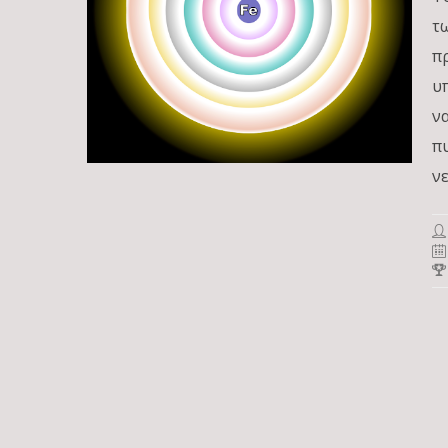
τ
π
υ
ν
π
ν