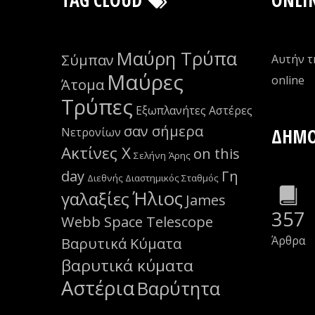
Μαύρη Τρύπα
Σύμπαν
Αυτήν τ
Μαύρες
οnline
Άτομα
Τρύπες
Εξωπλανήτες
Αστέρες
σαν σήμερα
ΔΗΜΟ
Νετρονίων
Ακτίνες Χ
on this
Σελήνη
Άρης
day
Γη
Διεθνής Διαστημικός Σταθμός
Ήλιος
γαλαξίες
James
357
Webb Space Telescope
Άρθρα
Βαρυτικά Κύματα
βαρυτικά κύματα
Αστέρια
Βαρύτητα