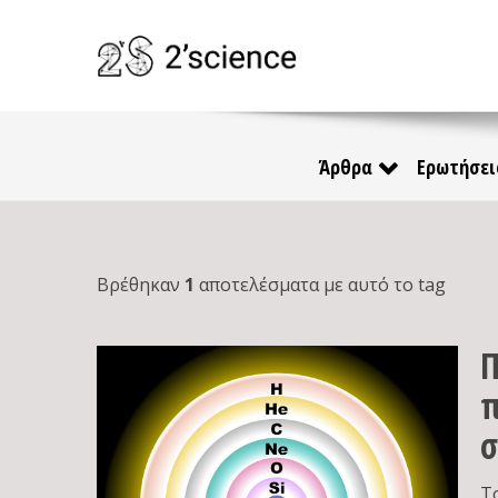
Άρθρα
Ερωτήσει
Βρέθηκαν
1
αποτελέσματα με αυτό το tag
Π
π
σ
Τ