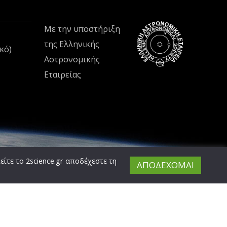
Με την υποστήριξη
της
Ελληνικής
κό)
Αστρονομικής
Εταιρείας
είτε το
2science.gr
αποδέχεστε τη
ΑΠΟΔΕΧΟΜΑΙ