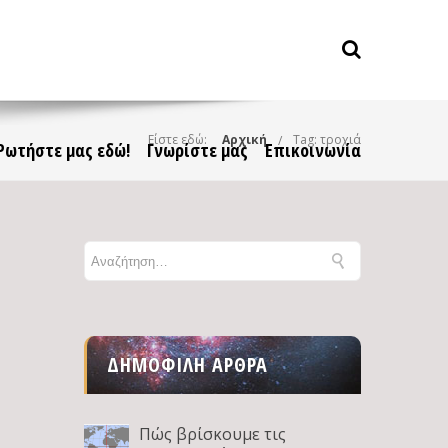
Είστε εδώ:
Αρχική
Tag: τροχιά
Ρωτήστε μας εδώ!
Γνωρίστε μας
Επικοινωνία
ΔΗΜΟΦΙΛΉ ΆΡΘΡΑ
Πώς βρίσκουμε τις