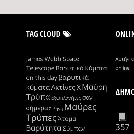
TAG CLOUD
ONLI
James Webb Space
Αυτήν τ
Telescope
Βαρυτικά Κύματα
οnline
βαρυτικά
on this day
Μαύρη
κύματα
Ακτίνες Χ
ΔΗΜΟ
Τρύπα
σαν
Εξωπλανήτες
Μαύρες
σήμερα
Σελήνη
Τρύπες
Άτομα
357
Βαρύτητα
Σύμπαν