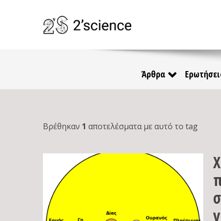
Άρθρα
Ερωτήσει
Βρέθηκαν
1
αποτελέσματα με αυτό το tag
Χ
π
σ
γ