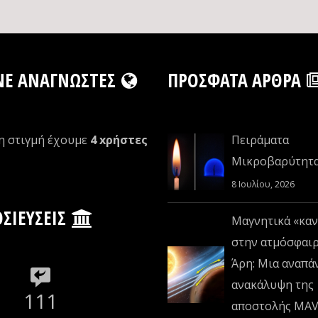
NE ΑΝΑΓΝΏΣΤΕΣ
ΠΡΌΣΦΑΤΑ ΆΡΘΡΑ
η στιγμή έχουμε
4 xρήστες
Πειράματα
Μικροβαρύτητ
8 Ιουλίου, 2026
ΣΙΕΎΣΕΙΣ
Μαγνητικά «καν
στην ατμόσφαι
Άρη: Μια αναπά
ανακάλυψη της
111
αποστολής MA