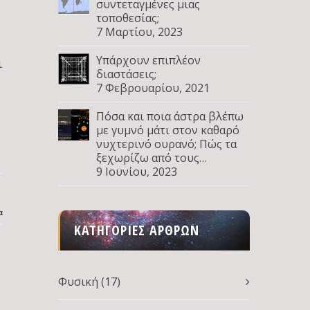
συντεταγμένες μιας
τοποθεσίας;
7 Μαρτίου, 2023
Υπάρχουν επιπλέον
ι
διαστάσεις;
7 Φεβρουαρίου, 2021
Πόσα και ποια άστρα βλέπω
με γυμνό μάτι στον καθαρό
νυχτερινό ουρανό; Πώς τα
ξεχωρίζω από τους
πλανήτες; Μέρος Δ
9 Ιουνίου, 2023
α
ΚΑΤΗΓΟΡΊΕΣ ΆΡΘΡΩΝ
Φυσική
(17)