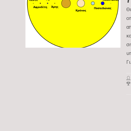
Θ
ο
α
κ
σ
υ
Γ