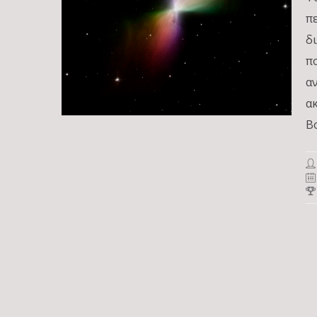
π
δ
π
α
α
B