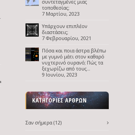
συντεταγμένες μιας
τοποθεσίας;
7 Μαρτίου, 2023
ι
Υπάρχουν επιπλέον
διαστάσεις;
7 Φεβρουαρίου, 2021
Πόσα και ποια άστρα βλέπω
με γυμνό μάτι στον καθαρό
νυχτερινό ουρανό; Πώς τα
ξεχωρίζω από τους
πλανήτες; Μέρος Δ
9 Ιουνίου, 2023
α
ΚΑΤΗΓΟΡΊΕΣ ΆΡΘΡΩΝ
Σαν σήμερα
(12)