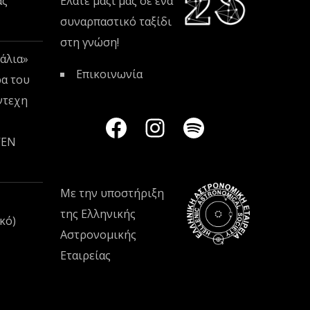
ας
Ελάτε μαζί μας σε ένα
συναρπαστικό ταξίδι
στη γνώση!
άλια»
Επικοινωνία
ρα του
ντεχη
VEN
Με την υποστήριξη
της
Ελληνικής
κό)
Αστρονομικής
Εταιρείας