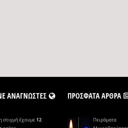
NE ΑΝΑΓΝΏΣΤΕΣ
ΠΡΌΣΦΑΤΑ ΆΡΘΡΑ
η στιγμή έχουμε
12
Πειράματα