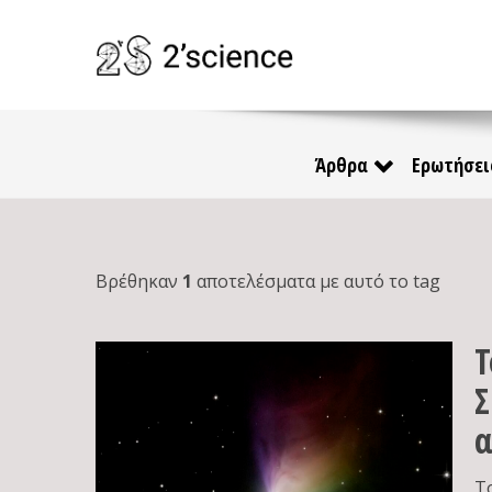
Άρθρα
Ερωτήσει
Βρέθηκαν
1
αποτελέσματα με αυτό το tag
Τ
Σ
α
Τ