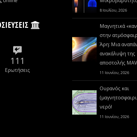
ς
οnline
Μικροβαρύτητ
8 Ιουλίου, 2026
ΣΙΕΎΣΕΙΣ
Μαγνητικά «καν
στην ατμόσφαι
Άρη: Μια αναπά
ανακάλυψη της
111
αποστολής MA
Ερωτήσεις
11 Ιουνίου, 2026
Ουρανός και
(μαγνητοσφαιρι
νερό!
11 Ιουνίου, 2026