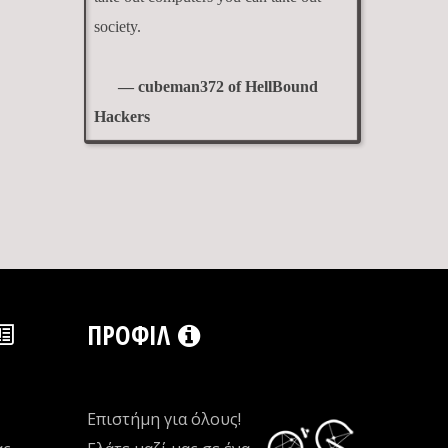
society.
— cubeman372 of HellBound
Hackers
ΠΡΟΦΊΛ
Επιστήμη για όλους!