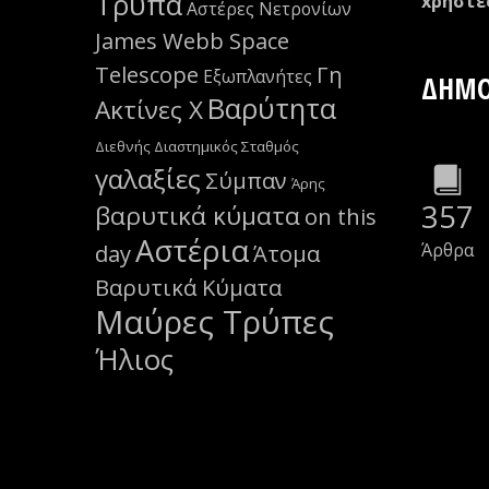
Τρύπα
xρήστε
Αστέρες Νετρονίων
James Webb Space
Telescope
Γη
Εξωπλανήτες
ΔΗΜΟ
Βαρύτητα
Ακτίνες Χ
Διεθνής Διαστημικός Σταθμός
γαλαξίες
Σύμπαν
Άρης
357
βαρυτικά κύματα
on this
Αστέρια
Άρθρα
day
Άτομα
Βαρυτικά Κύματα
Μαύρες Τρύπες
Ήλιος