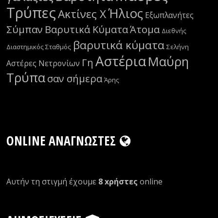
Τρύπες
Ήλιος
Ακτίνες Χ
Εξωπλανήτες
Σύμπαν
Βαρυτικά Κύματα
Άτομα
Διεθνής
βαρυτικά κύματα
Διαστημικός Σταθμός
Σελήνη
Αστέρια
Μαύρη
Γη
Αστέρες Νετρονίων
Τρύπα
σαν σήμερα
Άρης
ONLINE ΑΝΑΓΝΏΣΤΕΣ
Αυτήν τη στιγμή έχουμε
8 xρήστες
οnline