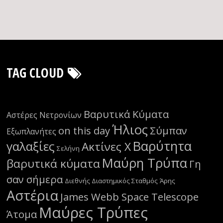
TAG CLOUD
Βαρυτικά Κύματα
Αστέρες Νετρονίων
Ήλιος
on this day
Σύμπαν
Εξωπλανήτες
Βαρύτητα
γαλαξίες
Ακτίνες Χ
Σελήνη
Μαύρη Τρύπα
βαρυτικά κύματα
Γη
σαν σήμερα
Διεθνής Διαστημικός Σταθμός
Άρης
Αστέρια
James Webb Space Telescope
Μαύρες Τρύπες
Άτομα