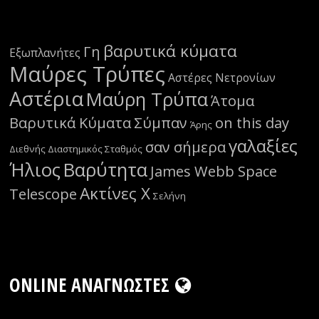
βαρυτικά κύματα
Γη
Εξωπλανήτες
Μαύρες Τρύπες
Αστέρες Νετρονίων
Αστέρια
Μαύρη Τρύπα
Άτομα
Βαρυτικά Κύματα
Σύμπαν
on this day
Άρης
γαλαξίες
σαν σήμερα
Διεθνής Διαστημικός Σταθμός
Ήλιος
Βαρύτητα
James Webb Space
Ακτίνες Χ
Telescope
Σελήνη
ONLINE ΑΝΑΓΝΏΣΤΕΣ