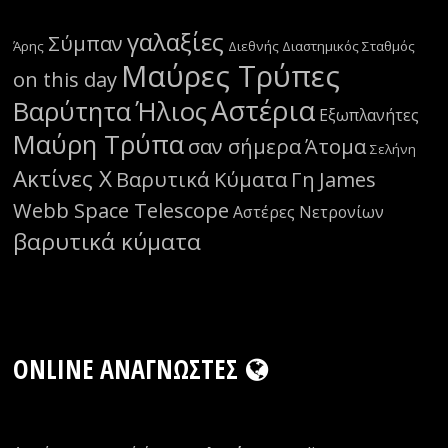
γαλαξίες
Σύμπαν
Άρης
Διεθνής Διαστημικός Σταθμός
Μαύρες Τρύπες
on this day
Αστέρια
Βαρύτητα
Ήλιος
Εξωπλανήτες
Μαύρη Τρύπα
σαν σήμερα
Άτομα
Σελήνη
Ακτίνες Χ
Βαρυτικά Κύματα
Γη
James
Webb Space Telescope
Αστέρες Νετρονίων
βαρυτικά κύματα
ONLINE ΑΝΑΓΝΏΣΤΕΣ