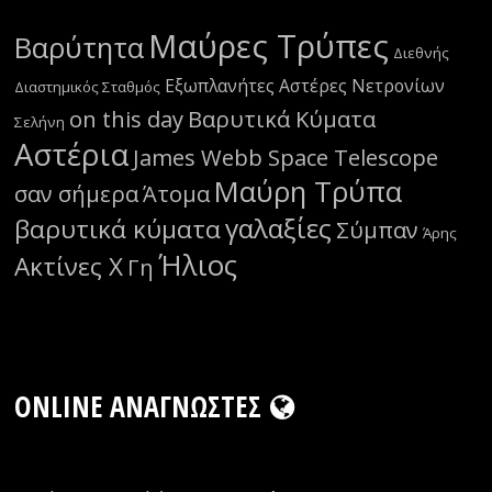
Μαύρες Τρύπες
Βαρύτητα
Διεθνής
Εξωπλανήτες
Αστέρες Νετρονίων
Διαστημικός Σταθμός
on this day
Βαρυτικά Κύματα
Σελήνη
Αστέρια
James Webb Space Telescope
Μαύρη Τρύπα
σαν σήμερα
Άτομα
γαλαξίες
βαρυτικά κύματα
Σύμπαν
Άρης
Ήλιος
Ακτίνες Χ
Γη
ONLINE ΑΝΑΓΝΏΣΤΕΣ