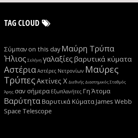
TAG CLOUD
Μαύρη Τρύπα
Σύμπαν
on this day
Ήλιος
γαλαξίες
βαρυτικά κύματα
Σελήνη
Μαύρες
Αστέρια
Αστέρες Νετρονίων
Τρύπες
Ακτίνες Χ
Διεθνής Διαστημικός Σταθμός
σαν σήμερα
Γη
Άτομα
Εξωπλανήτες
Άρης
Βαρύτητα
Βαρυτικά Κύματα
James Webb
Space Telescope