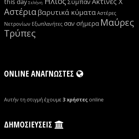
Ήλιος
Ακτίνες Χ
this day
Σύμπαν
Σελήνη
Αστέρια
βαρυτικά κύματα
Αστέρες
Μαύρες
σαν σήμερα
Νετρονίων
Εξωπλανήτες
Τρύπες
ONLINE ΑΝΑΓΝΏΣΤΕΣ
Αυτήν τη στιγμή έχουμε
3 xρήστες
οnline
ΔΗΜΟΣΙΕΎΣΕΙΣ