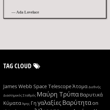
— Ada Lovelace
TAG CLOUD
James Webb Space Telescope
Άτομα
Διεθνής
Μαύρη Τρύπα
Βαρυτικά
Διαστημικός Σταθμός
Βαρύτητα
γαλαξίες
Κύματα
Γη
on
Άρης