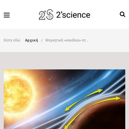
Είστε εδώ:
Αρχική
Μαγνητικά «κανάλια» στην ατμόσφαιρα του Άρη: Μια αναπάντεχη ανακάλυψη της αποστολής MAVEN