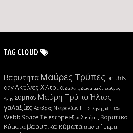
TAG CLOUD
Μαύρες Τρύπες
Βαρύτητα
on this
Ακτίνες Χ
day
Άτομα
Διεθνής Διαστημικός Σταθμός
Μαύρη Τρύπα
Ήλιος
Σύμπαν
Άρης
γαλαξίες
Γη
James
Αστέρες Νετρονίων
Σελήνη
Webb Space Telescope
Βαρυτικά
Εξωπλανήτες
βαρυτικά κύματα
Κύματα
σαν σήμερα