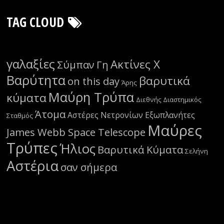
TAG CLOUD
γαλαξίες
Ακτίνες Χ
Σύμπαν
Γη
Βαρύτητα
βαρυτικά
on this day
Άρης
Μαύρη Τρύπα
κύματα
Διεθνής Διαστημικός
Άτομα
Αστέρες Νετρονίων
Εξωπλανήτες
Σταθμός
Μαύρες
James Webb Space Telescope
Τρύπες
Ήλιος
Βαρυτικά Κύματα
Σελήνη
Αστέρια
σαν σήμερα