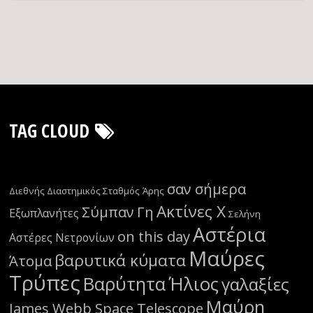
TAG CLOUD
σαν σήμερα
Διεθνής Διαστημικός Σταθμός
Άρης
Ακτίνες Χ
Σύμπαν
Γη
Εξωπλανήτες
Σελήνη
Αστέρια
on this day
Αστέρες Νετρονίων
Μαύρες
βαρυτικά κύματα
Άτομα
Τρύπες
Βαρύτητα
Ήλιος
γαλαξίες
Μαύρη
James Webb Space Telescope